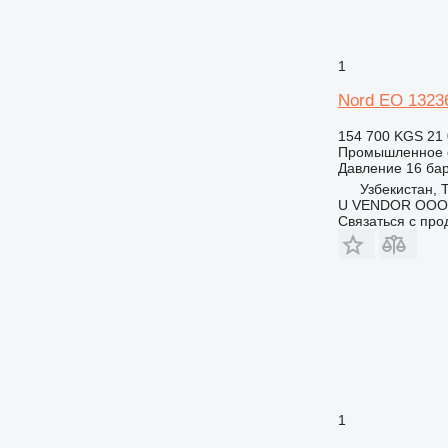
1
Nord EO 1323
154 700 KGS
21
Промышленное о
Давление
16 ба
Узбекистан, 
U VENDOR OOO
Связаться с пр
1