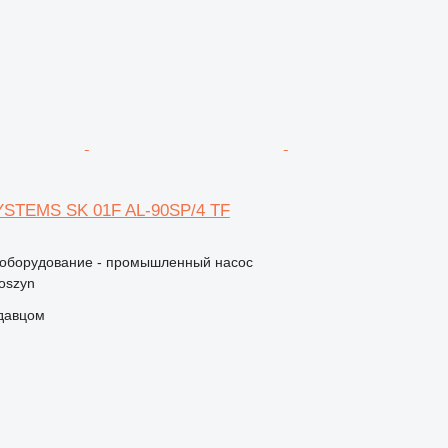
YSTEMS SK 01F AL-90SP/4 TF
оборудование - промышленный насос
oszyn
одавцом