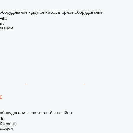
борудование - другое лабораторное оборудование
ille
nt
одавцом
0
борудование - ленточный конвейер
łki
 Klamecki
одавцом