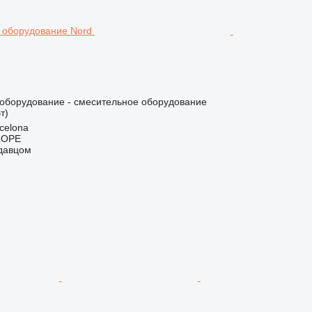
борудование - смесительное оборудование
т)
celona
ROPE
одавцом