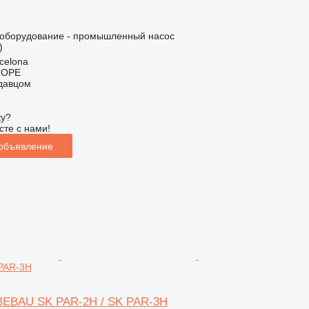
оборудование - промышленный насос
)
celona
ROPE
одавцом
ку?
сте с нами!
 объявление
 PAR-3H
BEBAU SK PAR-2H / SK PAR-3H