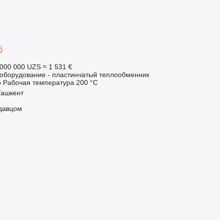
6
 000 000 UZS
≈ 1 531 €
борудование - пластинчатый теплообменник
р
Рабочая температура
200 °C
Ташкент
одавцом