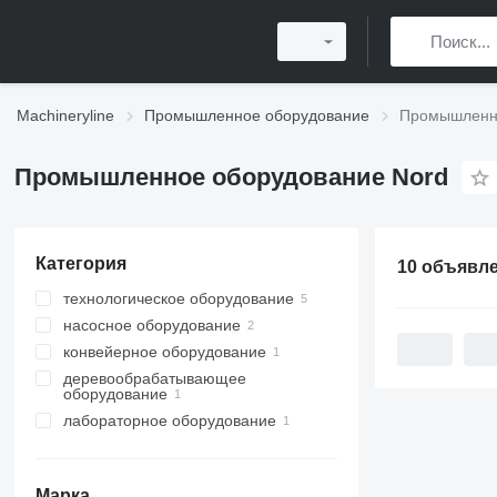
Machineryline
Промышленное оборудование
Промышленно
Промышленное оборудование Nord
Категория
10 объявл
технологическое оборудование
насосное оборудование
теплообменное оборудование
конвейерное оборудование
смесительное оборудование
промышленные насосы
пластинчатые
теплообменники
деревообрабатывающее
ленточные конвейеры
оборудование
лабораторное оборудование
прессы для дерева
другое лабораторное
линии брикетирования
оборудование
Марка