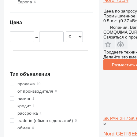
Nord 71L/4
Европа
XRVS
Испания
ZT
Цена по запросу
Промышленное 
Польша
0.5 л.с. (0.37 кВт
Цена
Франция
Испания, Bar
Германия
COMQUIMA EU
–
Связаться с пр
Продаете техни
Делайте это вме
Разместить
Тип объявления
продажа
от производителя
лизинг
кредит
рассрочка
SK PAR-2H / SK
trade-in (обмен с доплатой)
5
обмен
Nord GETRIE