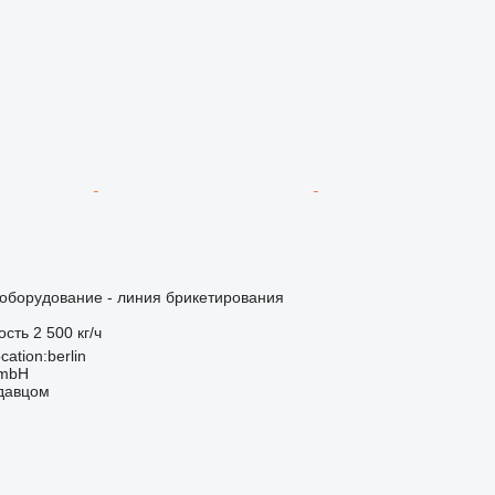
борудование - линия брикетирования
ость
2 500 кг/ч
ation:berlin
GmbH
одавцом