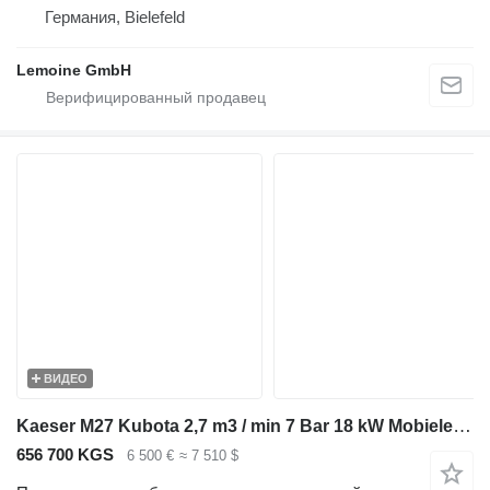
Германия, Bielefeld
Lemoine GmbH
ВИДЕО
Kaeser M27 Kubota 2,7 m3 / min 7 Bar 18 kW Mobiele Silent Diesel Compre
656 700 KGS
6 500 €
≈ 7 510 $