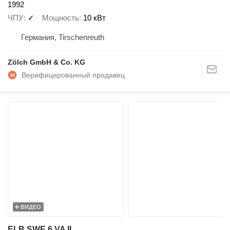
1992
ЧПУ
✓
Мощность
10 кВт
Германия, Tirschenreuth
Zölch GmbH & Co. KG
ВИДЕО
ELB SWE 6 VA II