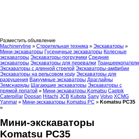
Разместить объявление
Machineryline
»
Строительная техника
»
Экскаваторы
»
Мини-экскаваторы
Гусеничные экскаваторы
Колесные
экскаваторы
Экскаваторы-погрузчики
Средние
экскаваторы
Экскаваторы для перевалки
Траншеекопатели
Экскаваторы с длинной стрелой
Экскаваторы-амфибии
Экскаваторы на рельсовом ходу
Экскаваторы для
разрушения
Вакуумные экскаваторы
Драглайны
Земснаряды
Шагающие экскаваторы
Экскаваторы с
прямой лопатой
»
Мини-экскаваторы Komatsu
Captok
Caterpillar
Doosan
Hitachi
JCB
Kubota
Sany
Volvo
XCMG
Yanmar
»
Мини-экскаваторы Komatsu PC
»
Komatsu PC35
»
Мини-экскаваторы
Komatsu PC35