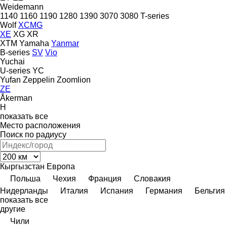
Weidemann
1140
1160
1190
1280
1390
3070
3080
T-series
Wolf
XCMG
XE
XG
XR
XTM
Yamaha
Yanmar
B-series
SV
Vio
Yuchai
U-series
YC
Yufan
Zeppelin
Zoomlion
ZE
Åkerman
H
показать все
Место расположения
Поиск по радиусу
Кыргызстан
Европа
Польша
Чехия
Франция
Словакия
Нидерланды
Италия
Испания
Германия
Бельгия
показать все
другие
Чили