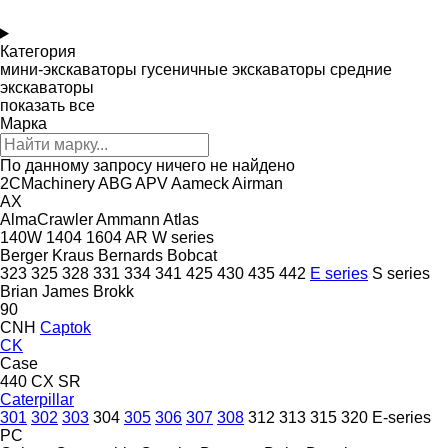
Категория
мини-экскаваторы
гусеничные экскаваторы
средние
экскаваторы
показать все
Марка
По данному запросу ничего не найдено
2CMachinery
ABG
APV
Aameck
Airman
AX
AlmaCrawler
Ammann
Atlas
140W
1404
1604
AR
W series
Berger Kraus
Bernards
Bobcat
323
325
328
331
334
341
425
430
435
442
E series
S series
Brian James
Brokk
90
CNH
Captok
CK
Case
440
CX
SR
Caterpillar
301
302
303
304
305
306
307
308
312
313
315
320
E-series
PC