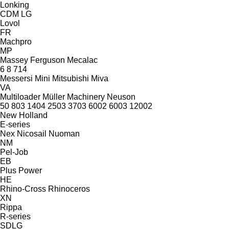
Lonking
CDM
LG
Lovol
FR
Machpro
MP
Massey Ferguson
Mecalac
6
8
714
Messersi
Mini
Mitsubishi
Miva
VA
Multiloader
Müller Machinery
Neuson
50
803
1404
2503
3703
6002
6003
12002
New Holland
E-series
Nex
Nicosail
Nuoman
NM
Pel-Job
EB
Plus Power
HE
Rhino-Cross
Rhinoceros
XN
Rippa
R-series
SDLG