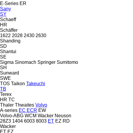
E-Series
ER
Sany
SY
Schaeff
HR
Schäffer
1622
2028
2430
2630
Shanding
SD
Shantui
SE
Sigma
Sinomach
Springer
Sumitomo
SH
Sunward
SWE
TOS
Taikon
Takeuchi
TB
Terex
HR
TC
Thaler
Thwaites
Volvo
A-series
EC
ECR
EW
Volvo-ABG
WCM
Wacker Neuson
28Z3
1404
6003
8003
ET
EZ
RD
Wacker
ET
EZ