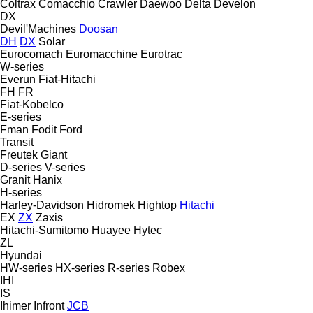
Coltrax
Comacchio
Crawler
Daewoo
Delta
Develon
DX
Devil'Machines
Doosan
DH
DX
Solar
Eurocomach
Euromacchine
Eurotrac
W-series
Everun
Fiat-Hitachi
FH
FR
Fiat-Kobelco
E-series
Fman
Fodit
Ford
Transit
Freutek
Giant
D-series
V-series
Granit
Hanix
H-series
Harley-Davidson
Hidromek
Hightop
Hitachi
EX
ZX
Zaxis
Hitachi-Sumitomo
Huayee
Hytec
ZL
Hyundai
HW-series
HX-series
R-series
Robex
IHI
IS
Ihimer
Infront
JCB