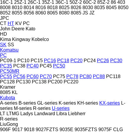
16C-1
25Z-1
26C-1
35Z-1
36C-1
50Z-2
60C-2
85Z-2
86
403
8008
8010
8014
8016
8018
8025
8026
8030
8035
8045
8050
8052
8055
8056
8060
8065
8080
8085
JS
JZ
JPC
CT
HT
KV
PC
John Deere
Kato
HD
Kima
Kingway
Kobelco
SK
SS
Komatsu
PC
PC09-1
PC10
PC15
PC16
PC18
PC20
PC24
PC26
PC30
PC35
PC38
PC40
PC45
PC50
PC50MR
PC55
PC56
PC60
PC70
PC75
PC78
PC80
PC88
PC118
PC128
PC130
PC138
PC200
PC220
Kramer
8085
KL
Kubota
A-series
B-series
GL-series
K-series
KH-series
KX-series
L-
series
M-series
R-series
U-series
LT
LTMG
Ladys
Landward
Libra
Liebherr
R-series
LiuGong
906F
9017
9018
9027FZTS
9035E
9035FZTS
9075F
CLG