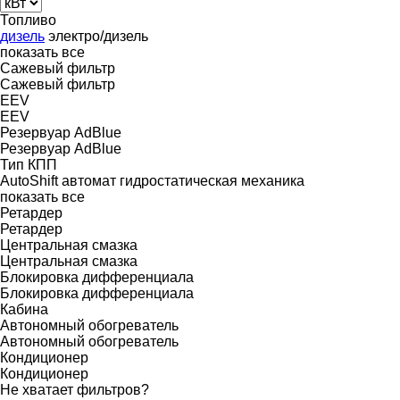
Топливо
дизель
электро/дизель
показать все
Сажевый фильтр
Сажевый фильтр
EEV
EEV
Резервуар AdBlue
Резервуар AdBlue
Тип КПП
AutoShift
автомат
гидростатическая
механика
показать все
Ретардер
Ретардер
Центральная смазка
Центральная смазка
Блокировка дифференциала
Блокировка дифференциала
Кабина
Автономный обогреватель
Автономный обогреватель
Кондиционер
Кондиционер
Не хватает фильтров?