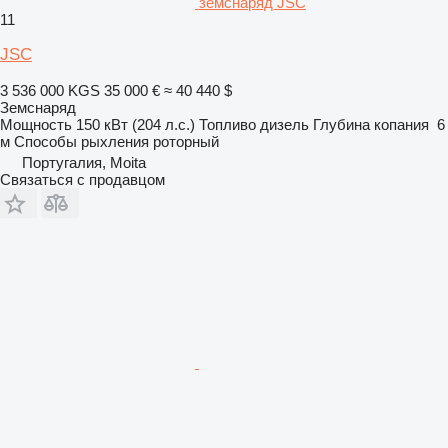
земснаряд JSC
11
JSC
3 536 000 KGS
35 000 €
≈ 40 440 $
Земснаряд
Мощность
150 кВт (204 л.с.)
Топливо
дизель
Глубина копания
6
м
Способы рыхления
роторный
Португалия, Moita
Связаться с продавцом