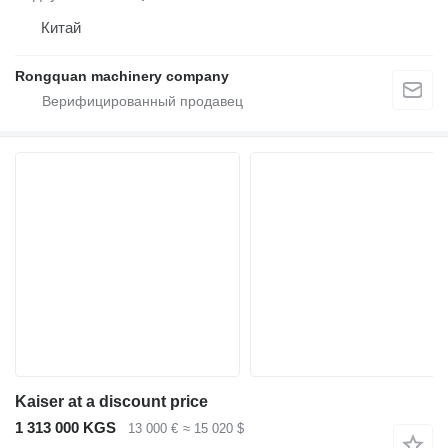
Китай
Rongquan machinery company
Kaiser at a discount price
1 313 000 KGS
13 000 €
≈ 15 020 $