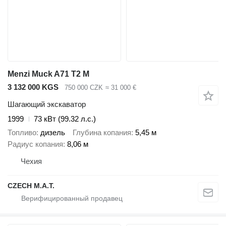
Menzi Muck A71 T2 M
3 132 000 KGS
750 000 CZK
≈ 31 000 €
Шагающий экскаватор
1999
73 кВт (99.32 л.с.)
Топливо
дизель
Глубина копания
5,45 м
Радиус копания
8,06 м
Чехия
CZECH M.A.T.