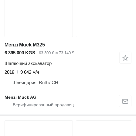
Menzi Muck M325
6 395 000 KGS
63 300 €
≈ 73 140 $
Шагающий экскаватор
2018
9 642 м/ч
Швейцария, Rüthi/ CH
Menzi Muck AG