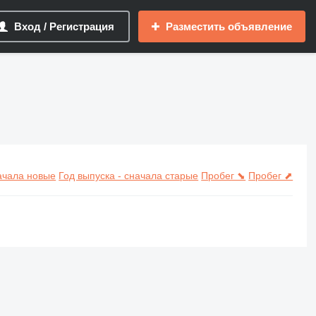
Вход / Регистрация
Разместить объявление
начала новые
Год выпуска - сначала старые
Пробег ⬊
Пробег ⬈