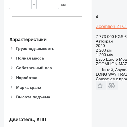
–
км
4
Zoomlion ZTC
7 773 000 KGS
6
Характеристики
Автокран
2020
Грузоподъемность
2 200 км
1 200 м/ч
Полная масса
Евро
Euro 5
Мощ
ZOOMLION-MA
Собственный вес
Китай, Anyang
LONG WAY TRAD
Наработка
Связаться с пр
Марка крана
Высота подъема
Двигатель, КПП