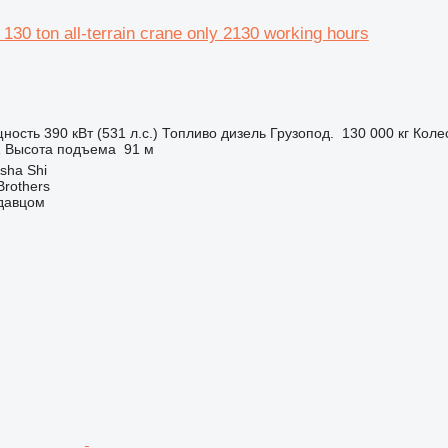
130 ton all-terrain crane only 2130 working hours
ность
390 кВт (531 л.с.)
Топливо
дизель
Грузопод.
130 000 кг
Коле
Z
Высота подъема
91 м
sha Shi
Brothers
одавцом