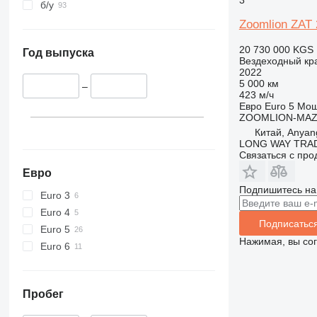
3
б/у
Zoomlion ZAT
20 730 000 KGS
Год выпуска
Вездеходный кр
2022
5 000 км
–
423 м/ч
Евро
Euro 5
Мощ
ZOOMLION-MA
Китай, Anyang
LONG WAY TRAD
Связаться с пр
Евро
Подпишитесь на
Euro 3
Euro 4
Подписатьс
Euro 5
Нажимая, вы со
Euro 6
Пробег