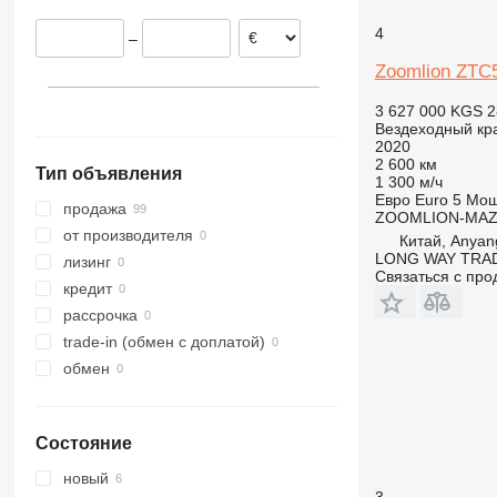
4
–
Zoomlion ZTC
3 627 000 KGS
2
Вездеходный кр
2020
2 600 км
Тип объявления
1 300 м/ч
Евро
Euro 5
Мощ
продажа
ZOOMLION-MA
от производителя
Китай, Anyang
LONG WAY TRAD
лизинг
Связаться с пр
кредит
рассрочка
trade-in (обмен с доплатой)
обмен
Состояние
новый