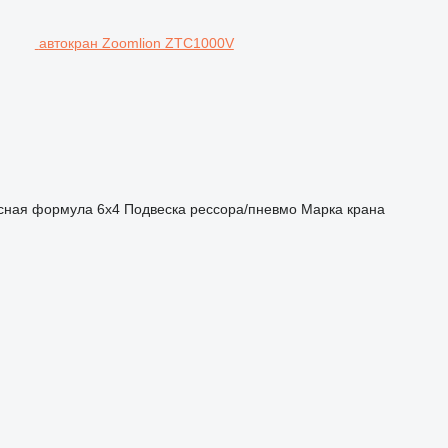
автокран Zoomlion ZTC1000V
сная формула
6x4
Подвеска
рессора/пневмо
Марка крана