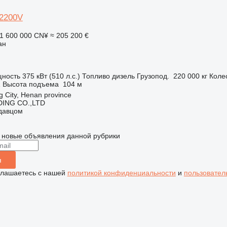
 2200V
1 600 000 CN¥
≈ 205 200 €
ан
ность
375 кВт (510 л.с.)
Топливо
дизель
Грузопод.
220 000 кг
Коле
Z
Высота подъема
104 м
 City, Henan province
ING CO.,LTD
одавцом
 новые объявления данной рубрики
я
глашаетесь с нашей
политикой конфиденциальности
и
пользовател