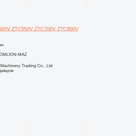
C500V ZTC550V ZTC700V ZTC800V
ан
OMLION-MAZ
Machinery Trading Co., Ltd
одавцом