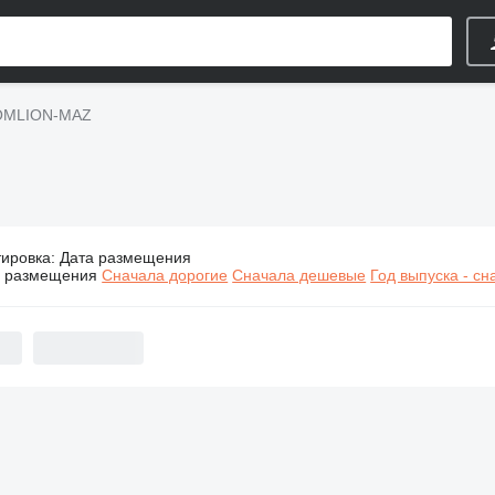
OMLION-MAZ
тировка
:
Дата размещения
Краны ZOOMLION-MAZ
а размещения
Сначала дорогие
Сначала дешевые
Год выпуска - с