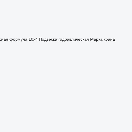
сная формула
10x4
Подвеска
гидравлическая
Марка крана