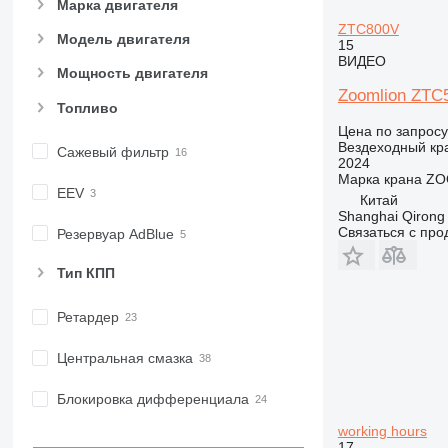
Марка двигателя
ZTC800V
Модель двигателя
15
ВИДЕО
Мощность двигателя
Zoomlion ZT
Топливо
Цена по запросу
Вездеходный кр
Сажевый фильтр
2024
Марка крана
ZO
EEV
Китай
Shanghai Qirong 
Связаться с пр
Резервуар AdBlue
Тип КПП
Ретардер
Центральная смазка
Блокировка дифференциала
working hours
17