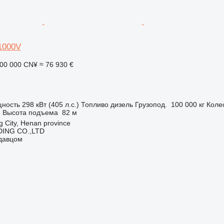
1000V
00 000 CN¥
≈ 76 930 €
ность
298 кВт (405 л.с.)
Топливо
дизель
Грузопод.
100 000 кг
Коле
Z
Высота подъема
82 м
 City, Henan province
ING CO.,LTD
одавцом