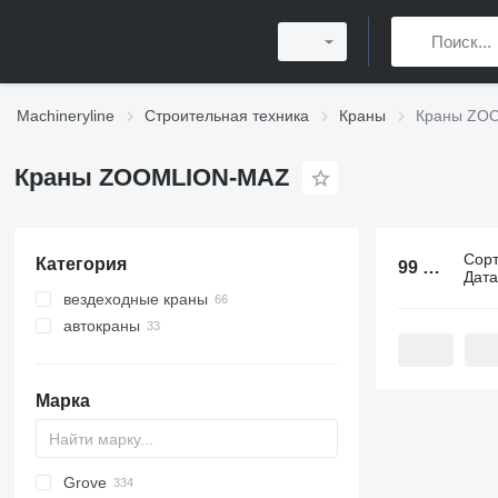
Machineryline
Строительная техника
Краны
Краны ZO
Краны ZOOMLION-MAZ
Сор
Категория
99 объявлений:
Дат
вездеходные краны
автокраны
Марка
Grove
5299
1404
BC
DS
AHK
307
CM
K-800
Husky
CBR
LF
HS
RH
AC
WC
DF
ATF
RBI
LNT
QUY
AMK