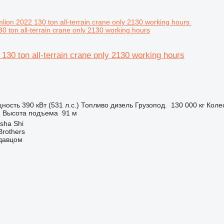
0 ton all-terrain crane only 2130 working hours
130 ton all-terrain crane only 2130 working hours
ность
390 кВт (531 л.с.)
Топливо
дизель
Грузопод.
130 000 кг
Коле
Z
Высота подъема
91 м
sha Shi
Brothers
одавцом