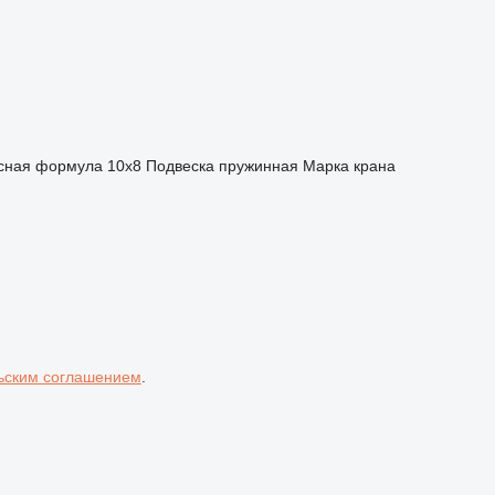
сная формула
10x8
Подвеска
пружинная
Марка крана
ьским соглашением
.