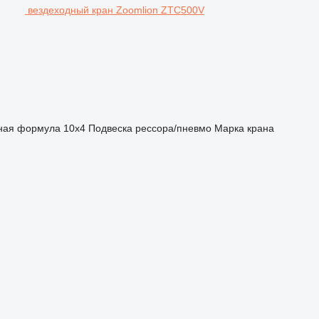
вездеходный кран Zoomlion ZTC500V
ная формула
10x4
Подвеска
рессора/пневмо
Марка крана