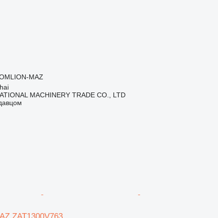
OMLION-MAZ
hai
ATIONAL MACHINERY TRADE CO., LTD
одавцом
Z ZAT1300V763