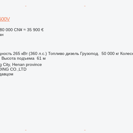
500V
80 000 CN¥
≈ 35 900 €
ан
ность
265 кВт (360 л.с.)
Топливо
дизель
Грузопод.
50 000 кг
Колес
Z
Высота подъема
61 м
 City, Henan province
ING CO.,LTD
одавцом