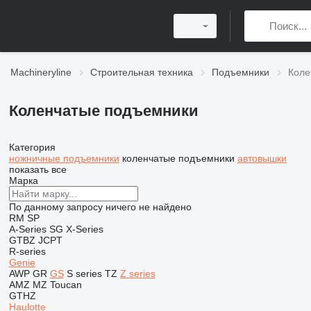
Machineryline
Строительная техника
Подъемники
Коле
Коленчатые подъемники
Категория
ножничные подъемники
коленчатые подъемники
автовышки
показать все
Марка
По данному запросу ничего не найдено
RM
SP
A-Series
SG
X-Series
GTBZ
JCPT
R-series
Genie
AWP
GR
GS
S series
TZ
Z series
AMZ
MZ
Toucan
GTHZ
Haulotte