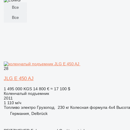
Все
Все
28
JLG E 450 AJ
1 495 000 KGS
14 800 €
≈ 17 100 $
Коленчатый подъемник
2011
1 110 м/ч
Топливо
электро
Грузопод.
230 кг
Колесная формула
4x4
Высот
Германия, Delbrück