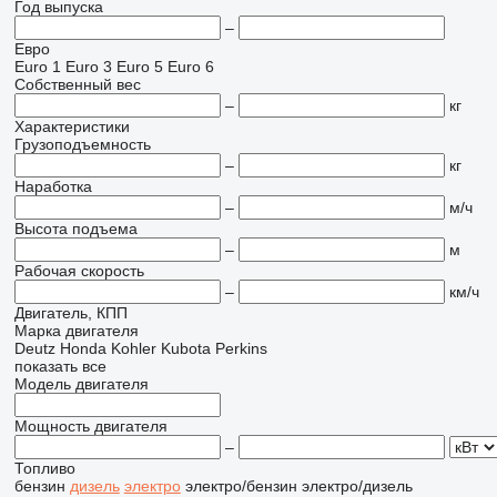
Год выпуска
–
Евро
Euro 1
Euro 3
Euro 5
Euro 6
Собственный вес
–
кг
Характеристики
Грузоподъемность
–
кг
Наработка
–
м/ч
Высота подъема
–
м
Рабочая скорость
–
км/ч
Двигатель, КПП
Марка двигателя
Deutz
Honda
Kohler
Kubota
Perkins
показать все
Модель двигателя
Мощность двигателя
–
Топливо
бензин
дизель
электро
электро/бензин
электро/дизель