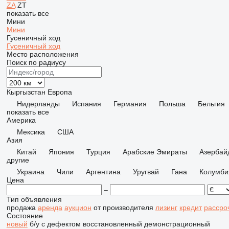
ZA
ZT
показать все
Мини
Мини
Гусеничный ход
Гусеничный ход
Место расположения
Поиск по радиусу
Кыргызстан
Европа
Нидерланды
Испания
Германия
Польша
Бельгия
показать все
Америка
Мексика
США
Азия
Китай
Япония
Турция
Арабские Эмираты
Азербай
другие
Украина
Чили
Аргентина
Уругвай
Гана
Колумби
Цена
–
Тип объявления
продажа
аренда
аукцион
от производителя
лизинг
кредит
рассро
Состояние
новый
б/у
с дефектом
восстановленный
демонстрационный