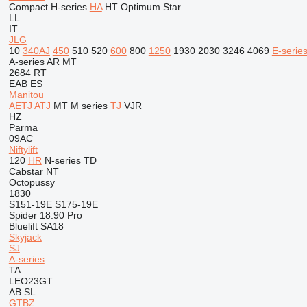
Compact
H-series
HA
HT
Optimum
Star
LL
IT
JLG
10
340AJ
450
510
520
600
800
1250
1930
2030
3246
4069
E-serie
A-series
AR
MT
2684 RT
EAB
ES
Manitou
AETJ
ATJ
MT
M series
TJ
VJR
HZ
Parma
09AC
Niftylift
120
HR
N-series
TD
Cabstar
NT
Octopussy
1830
S151-19E
S175-19E
Spider 18.90 Pro
Bluelift SA18
Skyjack
SJ
A-series
TA
LEO23GT
AB
SL
GTBZ