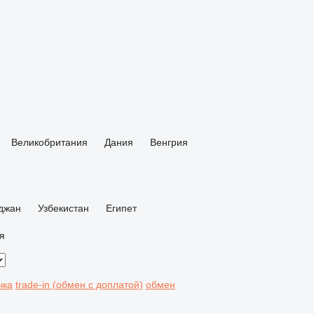
Великобритания
Дания
Венгрия
джан
Узбекистан
Египет
я
чка
trade-in (обмен с доплатой)
обмен