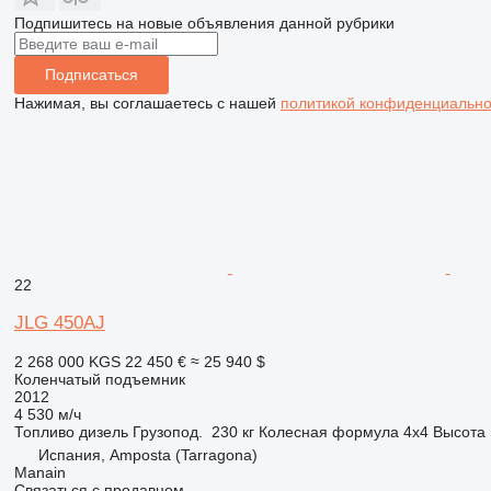
Подпишитесь на новые объявления данной рубрики
Подписаться
Нажимая, вы соглашаетесь с нашей
политикой конфиденциально
22
JLG 450AJ
2 268 000 KGS
22 450 €
≈ 25 940 $
Коленчатый подъемник
2012
4 530 м/ч
Топливо
дизель
Грузопод.
230 кг
Колесная формула
4x4
Высота
Испания, Amposta (Tarragona)
Manain
Связаться с продавцом