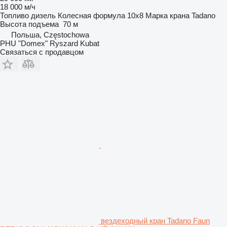
18 000 м/ч
Топливо
дизель
Колесная формула
10x8
Марка крана
Tadano
Высота подъема
70 м
Польша, Częstochowa
PHU "Domex" Ryszard Kubat
Связаться с продавцом
вездеходный кран Tadano Faun