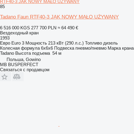
RTF40-3 JAK NOWY MAŁO UŻYWANY
85
Tadano Faun RTF40-3 JAK NOWY MAŁO UŻYWANY
6 516 000 KGS
277 700 PLN
≈ 64 490 €
Вездеходный кран
1993
Евро
Euro 3
Мощность
213 кВт (290 л.с.)
Топливо
дизель
Колесная формула
6x6x6
Подвеска
пневмо/пневмо
Марка крана
Tadano
Высота подъема
54 м
Польша, Gowino
MB BUSPERFECT
Связаться с продавцом