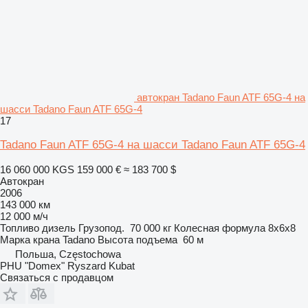
автокран Tadano Faun ATF 65G-4 на
шасси Tadano Faun ATF 65G-4
17
Tadano Faun ATF 65G-4 на шасси Tadano Faun ATF 65G-4
16 060 000 KGS
159 000 €
≈ 183 700 $
Автокран
2006
143 000 км
12 000 м/ч
Топливо
дизель
Грузопод.
70 000 кг
Колесная формула
8x6x8
Марка крана
Tadano
Высота подъема
60 м
Польша, Częstochowa
PHU "Domex" Ryszard Kubat
Связаться с продавцом