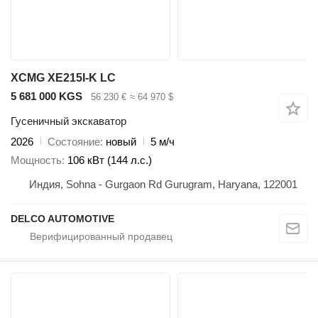
XCMG XE215I-K LC
5 681 000 KGS
56 230 €
≈ 64 970 $
Гусеничный экскаватор
2026
Состояние
новый
5 м/ч
Мощность
106 кВт (144 л.с.)
Индия, Sohna - Gurgaon Rd Gurugram, Haryana, 122001
DELCO AUTOMOTIVE