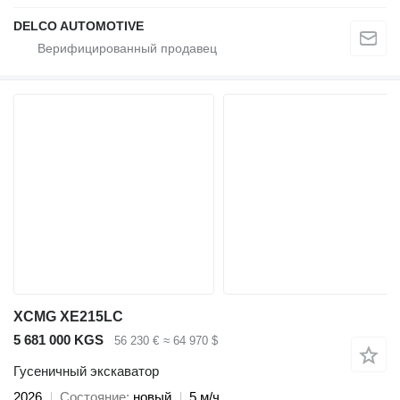
DELCO AUTOMOTIVE
XCMG XE215LC
5 681 000 KGS
56 230 €
≈ 64 970 $
Гусеничный экскаватор
2026
Состояние
новый
5 м/ч