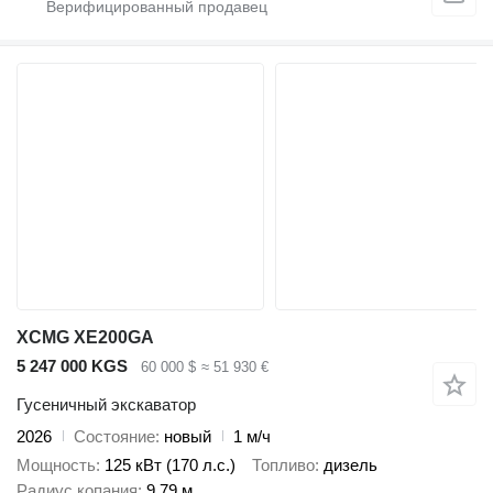
XCMG XE200GA
5 247 000 KGS
60 000 $
≈ 51 930 €
Гусеничный экскаватор
2026
Состояние
новый
1 м/ч
Мощность
125 кВт (170 л.с.)
Топливо
дизель
Радиус копания
9,79 м