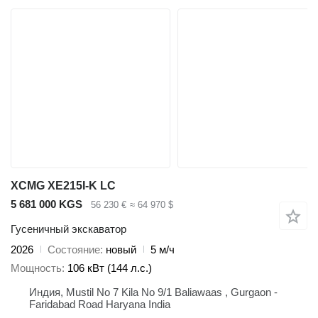
XCMG XE215I-K LC
5 681 000 KGS
56 230 €
≈ 64 970 $
Гусеничный экскаватор
2026
Состояние
новый
5 м/ч
Мощность
106 кВт (144 л.с.)
Индия, Mustil No 7 Kila No 9/1 Baliawaas , Gurgaon -
Faridabad Road Haryana India