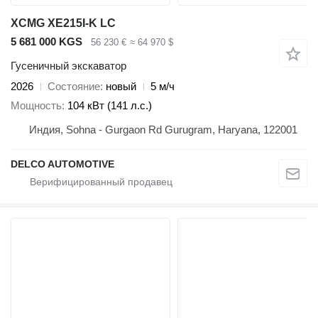
XCMG XE215I-K LC
5 681 000 KGS
56 230 €
≈ 64 970 $
Гусеничный экскаватор
2026
Состояние
новый
5 м/ч
Мощность
104 кВт (141 л.с.)
Индия, Sohna - Gurgaon Rd Gurugram, Haryana, 122001
DELCO AUTOMOTIVE