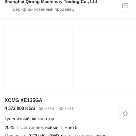
Shanghai Qirong Machinery Trading Co., Ltd
XCMG XE135GA
4 372 000 KGS
50 000 $
≈ 43 280 €
Гусеничный экскаватор
2025
Состояние
новый
Euro 5
Мощность
2200 кВт (2993 л.с.)
Топливо
дизель