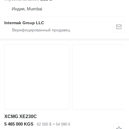
Индия, Mumbai
Intermak Group LLC
XCMG XE230C
5 465 000 KGS
62 500 $
≈ 54 090 €