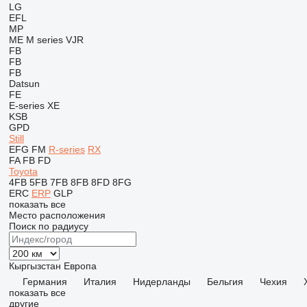
LG
EFL
MP
ME
M series
VJR
FB
FB
FB
Datsun
FE
E-series
XE
KSB
GPD
Still
EFG
FM
R-series
RX
FA
FB
FD
Toyota
4FB
5FB
7FB
8FB
8FD
8FG
ERC
ERP
GLP
показать все
Место расположения
Поиск по радиусу
Кыргызстан
Европа
Германия
Италия
Нидерланды
Бельгия
Чехия
показать все
другие