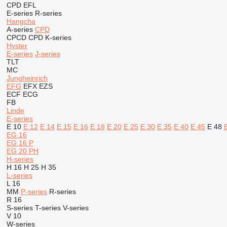
CPD
EFL
E-series
R-series
Hangcha
A-series
CPD
CPCD
CPD
K-series
Hyster
E-series
J-series
TLT
MC
Jungheinrich
EFG
EFX
EZS
ECF
ECG
FB
Linde
E-series
E 10
E 12
E 14
E 15
E 16
E 18
E 20
E 25
E 30
E 35
E 40
E 45
E 48
EG 16
EG 16 P
EG 20 PH
H-series
H 16
H 25
H 35
L-series
L 16
MM
P-series
R-series
R 16
S-series
T-series
V-series
V 10
W-series