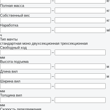
–
кг
Полная масса
–
кг
Собственный вес
–
кг
Наработка
–
м/
ч
Тип мачты
стандартная
моно
двухсекционная
трехсекционная
Свободный ход
–
мм
Высота подъема
–
м
Длина вил
–
м
Ширина вил
–
мм
Толщина вил
–
мм
Скорость передвижения