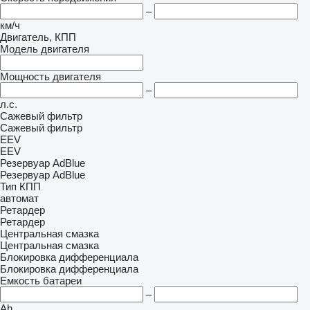
–
км/ч
Двигатель, КПП
Модель двигателя
Мощность двигателя
–
л.с.
Сажевый фильтр
Сажевый фильтр
EEV
EEV
Резервуар AdBlue
Резервуар AdBlue
Тип КПП
автомат
Ретардер
Ретардер
Центральная смазка
Центральная смазка
Блокировка дифференциала
Блокировка дифференциала
Емкость батареи
–
Ah