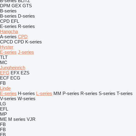
B-series
BLITZ
DPM
GEX
GTS
B-series
B-series
D-series
CPD
EFL
E-series
R-series
Hangcha
A-series
CPD
CPCD
CPD
K-series
Hyster
E-series
J-series
TLT
MC
Jungheinrich
EFG
EFX
EZS
ECF
ECG
FB
Linde
E-series
H-series
L-series
MM
P-series
R-series
S-series
T-series
V-series
W-series
LG
EFL
MP
ME
M series
VJR
FB
FB
FB