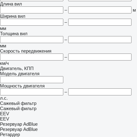
Длина вил
–
м
Ширина вил
–
мм
Толщина вил
–
мм
Скорость передвижения
–
км/ч
Двигатель, КПП
Модель двигателя
Мощность двигателя
–
л.с.
Сажевый фильтр
Сажевый фильтр
EEV
EEV
Резервуар AdBlue
Резервуар AdBlue
Ретардер