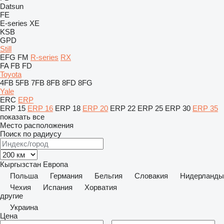
Datsun
FE
E-series
XE
KSB
GPD
Still
EFG
FM
R-series
RX
FA
FB
FD
Toyota
4FB
5FB
7FB
8FB
8FD
8FG
Yale
ERC
ERP
ERP 15
ERP 16
ERP 18
ERP 20
ERP 22
ERP 25
ERP 30
ERP 35
показать все
Место расположения
Поиск по радиусу
Кыргызстан
Европа
Польша
Германия
Бельгия
Словакия
Нидерланды
Чехия
Испания
Хорватия
другие
Украина
Цена