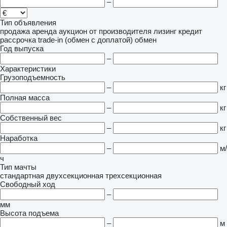
–
Тип объявления
продажа
аренда
аукцион
от производителя
лизинг
кредит
рассрочка
trade-in (обмен с доплатой)
обмен
Год выпуска
–
Характеристики
Грузоподъемность
–
кг
Полная масса
–
кг
Собственный вес
–
кг
Наработка
–
м/
ч
Тип мачты
стандартная
двухсекционная
трехсекционная
Свободный ход
–
мм
Высота подъема
–
м