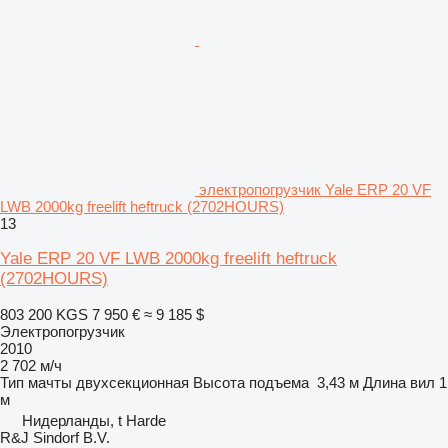
электропогрузчик Yale ERP 20 VF
LWB 2000kg freelift heftruck (2702HOURS)
13
Yale ERP 20 VF LWB 2000kg freelift heftruck
(2702HOURS)
803 200 KGS
7 950 €
≈ 9 185 $
Электропогрузчик
2010
2 702 м/ч
Тип мачты
двухсекционная
Высота подъема
3,43 м
Длина вил
1
м
Нидерланды, t Harde
R&J Sindorf B.V.