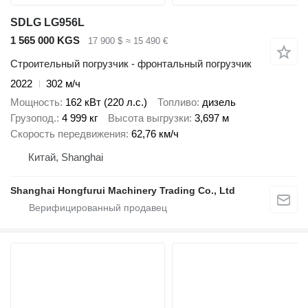
SDLG LG956L
1 565 000 KGS
17 900 $
≈ 15 490 €
Строительный погрузчик - фронтальный погрузчик
2022
302 м/ч
Мощность
162 кВт (220 л.с.)
Топливо
дизель
Грузопод.
4 999 кг
Высота выгрузки
3,697 м
Скорость передвижения
62,76 км/ч
Китай, Shanghai
Shanghai Hongfurui Machinery Trading Co., Ltd