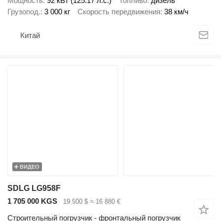
Мощность
92 кВт (125.17 л.с.)
Топливо
дизель
Грузопод.
3 000 кг
Скорость передвижения
38 км/ч
Китай
ВИДЕО
SDLG LG958F
1 705 000 KGS
19 500 $
≈ 16 880 €
Строительный погрузчик - фронтальный погрузчик