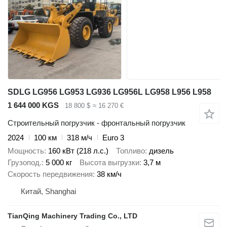
SDLG LG956 LG953 LG936 LG956L LG958 L956 L958
1 644 000 KGS
18 800 $
≈ 16 270 €
Строительный погрузчик - фронтальный погрузчик
2024
100 км
318 м/ч
Euro 3
Мощность
160 кВт (218 л.с.)
Топливо
дизель
Грузопод.
5 000 кг
Высота выгрузки
3,7 м
Скорость передвижения
38 км/ч
Китай, Shanghai
TianQing Machinery Trading Co., LTD