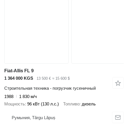
Fiat-Allis FL 9
1 364 000 KGS
13 500 €
≈ 15 600 $
Строительная техника - погрузчик гусеничный
1988
1 830 м/ч
Мощность
96 кВт (130 л.с.)
Топливо
дизель
Румыния, Târgu Lăpuș