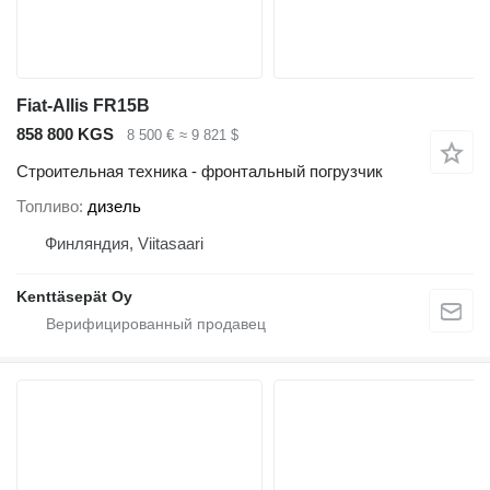
Fiat-Allis FR15B
858 800 KGS
8 500 €
≈ 9 821 $
Строительная техника - фронтальный погрузчик
Топливо
дизель
Финляндия, Viitasaari
Kenttäsepät Oy