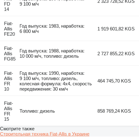
2 323 728,52 KGS
FD
9 100 м/ч
14
Fiat-
Год выпуска: 1983, наработка:
Allis
1 919 601,82 KGS
6 800 м/ч
FE20
Fiat-
Год выпуска: 1988, наработка:
Allis
2 727 855,22 KGS
10 000 м/ч, топливо: дизель
FG85
Fiat-
Год выпуска: 1990, наработка:
Allis
9 100 м/ч, топливо: дизель,
464 745,70 KGS
FR
колесная формула: 4x4, скорость
10
передвижения: 30 км/ч
Fiat-
Allis
Топливо: дизель
858 769,24 KGS
FR
15
Смотрите также
Строительная техника Fiat-Allis в Украине