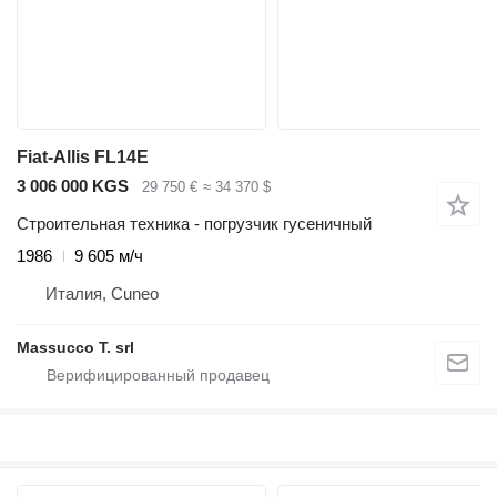
Fiat-Allis FL14E
3 006 000 KGS
29 750 €
≈ 34 370 $
Строительная техника - погрузчик гусеничный
1986
9 605 м/ч
Италия, Cuneo
Massucco T. srl