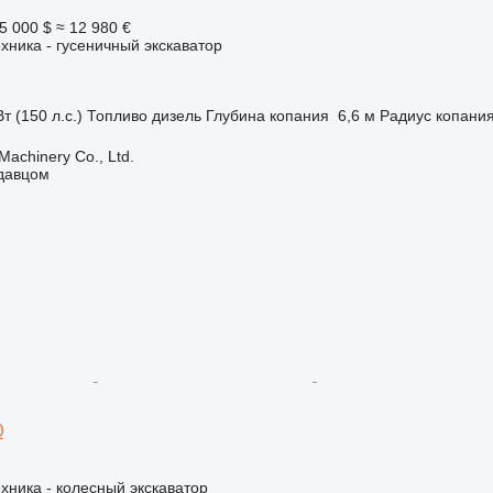
5 000 $
≈ 12 980 €
хника - гусеничный экскаватор
т (150 л.с.)
Топливо
дизель
Глубина копания
6,6 м
Радиус копани
achinery Co., Ltd.
одавцом
0
хника - колесный экскаватор