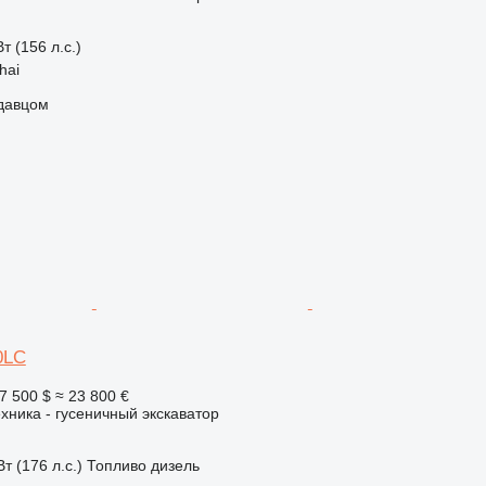
т (156 л.с.)
hai
одавцом
0LC
7 500 $
≈ 23 800 €
хника - гусеничный экскаватор
т (176 л.с.)
Топливо
дизель