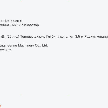
00 $
≈ 7 530 €
хника - мини-экскаватор
кВт (28 л.с.)
Топливо
дизель
Глубина копания
3,5 м
Радиус копани
Engineering Machinery Co., Ltd.
одавцом
5