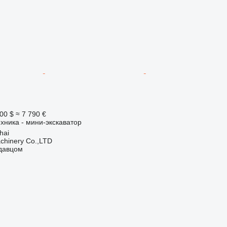
00 $
≈ 7 790 €
хника - мини-экскаватор
hai
chinery Co.,LTD
одавцом