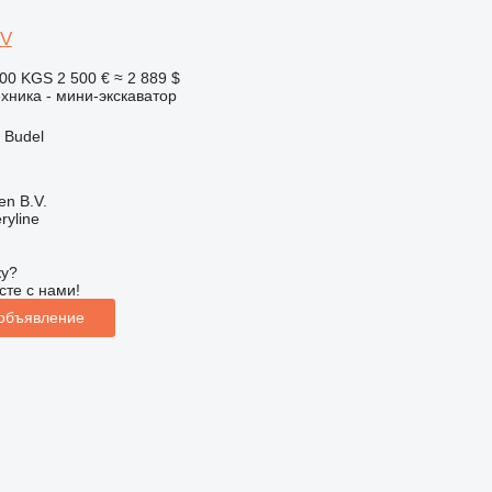
-V
600 KGS
2 500 €
≈ 2 889 $
хника - мини-экскаватор
 Budel
en B.V.
ryline
ку?
сте с нами!
 объявление