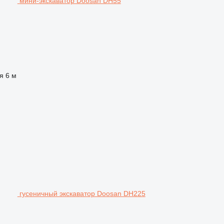
мини-экскаватор Doosan DH55
я
6 м
гусеничный экскаватор Doosan DH225