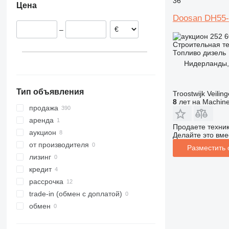
36
Цена
312
427
3246
SD
XP
DX225
Doosan DH55
313
435S
3369
XR
DX235
–
314
436
3394
XS
DX255
252 
Строительная те
315
437
4069
XZ
DX260
Топливо
дизель
316
456
4394
ZL
DX300
Нидерланды,
317
457
E-series
DX340
DX300LCA
318
8008
Liftlux
DX350
Тип объявления
Troostwijk Veiling
319
8018
Pecolift
DX360
DX350LC
8
лет на Machine
320
8025
Toucan
DX380
продажа
321
8026
DX420
аренда
Продаете техни
322
8030
DX520
аукцион
Делайте это вме
323
8035
DX530
от производителя
Разместить
324
8055
лизинг
325
CT
кредит
326
JS
рассрочка
329
JZ
trade-in (обмен с доплатой)
330
NXT
обмен
336
S-Series