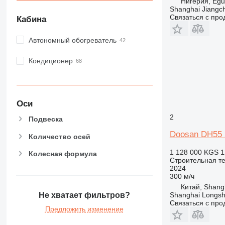
RM
Нигерия, Egu
Shanghai Jiangch
Связаться с пр
Кабина
Автономный обогреватель
Кондиционер
Оси
2
Подвеска
Doosan DH55 2
Количество осей
1 128 000 KGS
1
Колесная формула
Строительная те
2024
300 м/ч
Китай, Shang
Shanghai Longsh
Не хватает фильтров?
Связаться с пр
Предложить изменение