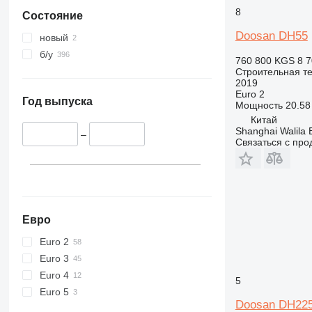
340
TM
8
Состояние
345
VMT
349
Vibromax
Doosan DH55
новый
350
б/у
760 800 KGS
8 7
365
Строительная те
2019
374
Euro 2
390
Год выпуска
Мощность
20.58 
395
Китай
Shanghai Walila 
416
–
Связаться с пр
420
424
426
428
430
Евро
432
Euro 2
434
Euro 3
444
Euro 4
5
589
Euro 5
826
Doosan DH22