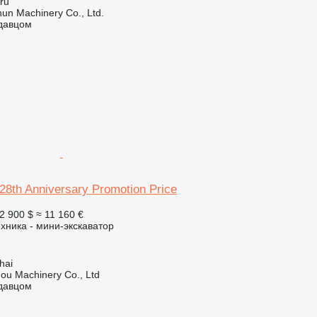
ru
un Machinery Co., Ltd.
одавцом
8th Anniversary Promotion Price
2 900 $
≈ 11 160 €
хника - мини-экскаватор
hai
ou Machinery Co., Ltd
одавцом