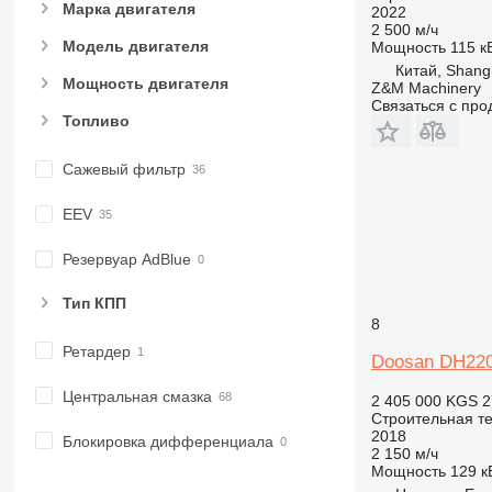
Марка двигателя
2022
980
2 500 м/ч
982
Модель двигателя
Мощность
115 кВ
Китай, Shang
988
Мощность двигателя
Z&M Machinery
990
Связаться с пр
Топливо
992
AP
Сажевый фильтр
C-series
CB
EEV
CS
D series
Резервуар AdBlue
E-series
Тип КПП
F-series
8
GC
Ретардер
Doosan DH22
IT
M-series
Центральная смазка
2 405 000 KGS
2
MH
Строительная те
2018
NR
Блокировка дифференциала
2 150 м/ч
PM
Мощность
129 кВ