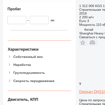
906
1 312 000 KGS
1
907
Пробег
Строительная те
2018
908
2 200 м/ч
910
–
км
Euro 3
Мощность
110 кВ
914
Китай
918
Shanghai Heavy M
924
Связаться с пр
926
928
Характеристики
930
Собственный вес
938
950
Наработка
953
Грузоподъемность
955
Скорость передвижения
962
9
963
Doosan DH21
966
972
Двигатель, КПП
Цена по запросу
973
Строительная те