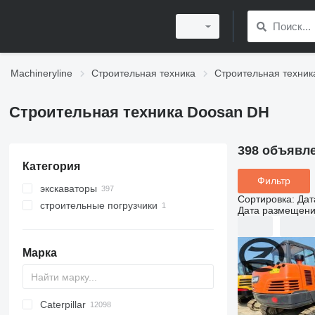
Machineryline
Строительная техника
Строительная техник
Строительная техника Doosan DH
398 объявл
Категория
Фильтр
экскаваторы
Сортировка
:
Дат
строительные погрузчики
гусеничные экскаваторы
Дата размещен
мини-экскаваторы
фронтальные погрузчики
колесные экскаваторы
Марка
средние экскаваторы
экскаваторы-амфибии
экскаваторы с длинной стрелой
Caterpillar
Titan
AL
SP
AX
X-Series
AFW
HD
FlexiROC
1304
400 - series
BC
BG
BB
TW
553
GSH
Leonardo
AHK
K-series
CK
3.5
B-series
450