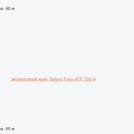
ма
60 м
вездеходный кран Tadano Faun ATF 70G-4
ма
60 м