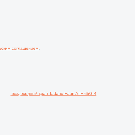
ьским соглашением
.
вездеходный кран Tadano Faun ATF 65G-4