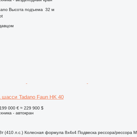
dano
Высота подъема
32 м
ot
одавцом
а шасси Tadano Faun HK 40
199 000 €
≈ 229 900 $
хника - автокран
т (410 л.с.)
Колесная формула
8x4x4
Подвеска
рессора/рессора
М