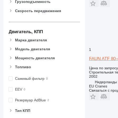
Грузоподъемность
963
Скорость передвижения
966
972
973
980
Двигатель, КПП
982
Марка двигателя
988
990
Модель двигателя
1
992
Мощность двигателя
FAUN ATF 80-
AP
Топливо
C-series
Цена по запросу
Строительная те
CB
2002
Сажевый фильтр
CS
Нидерланды
EU Cranes
D series
EEV
Связаться с пр
E-series
F-series
Резервуар AdBlue
GC
Тип КПП
IT