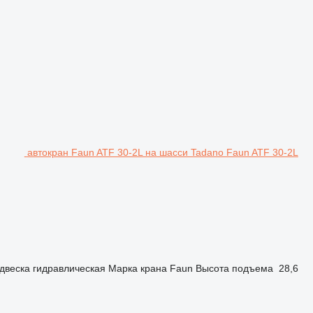
автокран Faun ATF 30-2L на шасси Tadano Faun ATF 30-2L
двеска
гидравлическая
Марка крана
Faun
Высота подъема
28,6