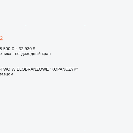
2
8 500 €
≈ 32 930 $
хника - вездеходный кран
STWO WIELOBRANZOWE "KOPANCZYK"
одавцом