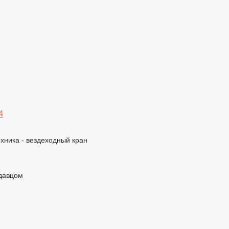
4
хника - вездеходный кран
одавцом