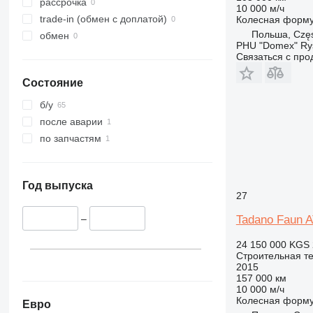
326
JZ
рассрочка
10 000 м/ч
329
NXT
trade-in (обмен с доплатой)
Колесная форм
Польша, Czę
330
S-Series
обмен
PHU "Domex" Ry
336
TM
Связаться с пр
340
VMT
Состояние
345
Vibromax
349
б/у
350
после аварии
365
по запчастям
374
390
395
Год выпуска
27
416
Tadano Faun 
420
–
424
24 150 000 KGS
426
Строительная те
2015
428
157 000 км
430
10 000 м/ч
Колесная форм
432
Евро