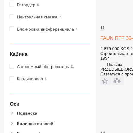
M-series
Ретардер
MH
NR
Центральная смазка
PM
11
RM
Блокировка дифференциала
FAUN RTF 30-
2 879 000 KGS
2
Строительная те
Кабина
1994
Польша
Автономный обогреватель
PRZEDSIEBIOR
Связаться с пр
Кондиционер
Оси
Подвеска
Количество осей
44