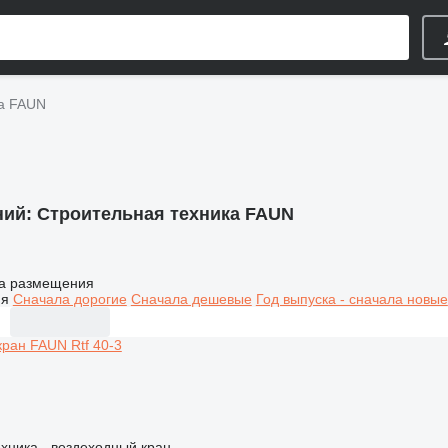
ка FAUN
ний:
Строительная техника FAUN
а размещения
ия
Сначала дорогие
Сначала дешевые
Год выпуска - сначала новые
хника - вездеходный кран