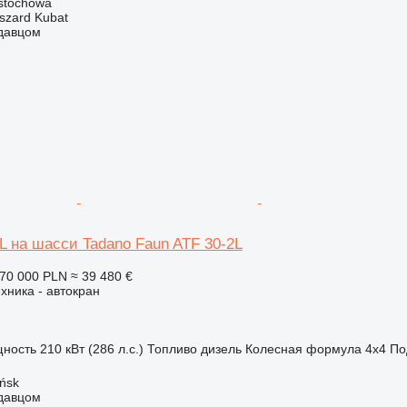
stochowa
szard Kubat
одавцом
L на шасси Tadano Faun ATF 30-2L
70 000 PLN
≈ 39 480 €
хника - автокран
ность
210 кВт (286 л.с.)
Топливо
дизель
Колесная формула
4x4
По
ńsk
одавцом