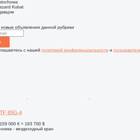
stochowa
szard Kubat
одавцом
 новые объявления данной рубрики
я
глашаетесь с нашей
политикой конфиденциальности
и
пользовател
ATF 65G-4
159 000 €
≈ 183 700 $
хника - вездеходный кран