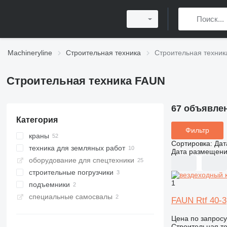
Machineryline
Строительная техника
Строительная техни
Строительная техника FAUN
67 объявле
Категория
Фильтр
краны
Сортировка
:
Дат
техника для земляных работ
вездеходные краны
Дата размещен
оборудование для спецтехники
автокраны
грейдеры
строительные погрузчики
быстромонтируемые башенные
краны
1
подъемники
фронтальные погрузчики
специальные самосвалы
автовышки
FAUN Rtf 40-3
шахтные самосвалы
Цена по запросу
карьерные самосвалы
Строительная те