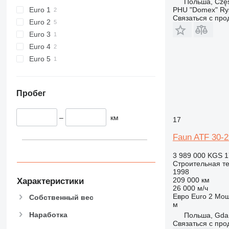
Польша, Czę
434
Euro 1
PHU "Domex" Ry
444
Связаться с пр
Euro 2
589
Euro 3
826
Euro 4
906
Euro 5
907
908
910
Пробег
914
918
–
км
17
924
Faun ATF 30-2
926
928
3 989 000 KGS
1
Строительная те
930
1998
938
209 000 км
Характеристики
26 000 м/ч
950
Евро
Euro 2
Мощ
Собственный вес
953
м
955
Наработка
Польша, Gda
Связаться с пр
962