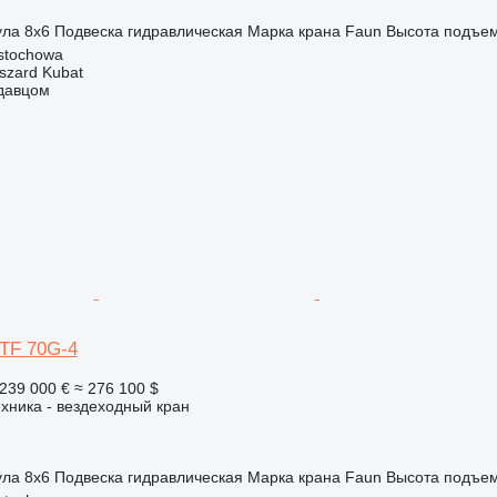
ула
8x6
Подвеска
гидравлическая
Марка крана
Faun
Высота подъе
stochowa
szard Kubat
одавцом
ATF 70G-4
239 000 €
≈ 276 100 $
хника - вездеходный кран
ула
8x6
Подвеска
гидравлическая
Марка крана
Faun
Высота подъе