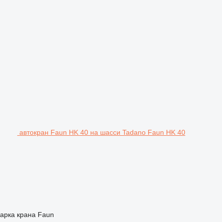
автокран Faun HK 40 на шасси Tadano Faun HK 40
арка крана
Faun