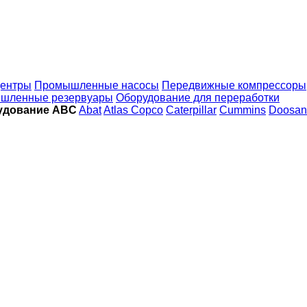
ентры
Промышленные насосы
Передвижные компрессоры
шленные резервуары
Оборудование для переработки
удование ABC
Abat
Atlas Copco
Caterpillar
Cummins
Doosan