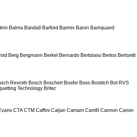
rini
Balma
Bandall
Barford
Barmix
Baron
Barriquand
mid
Berg
Bergmann
Berkel
Bernardo
Bertolaso
Bertos
Bertuetti
osch Rexroth
Bosch
Boschert
Bosfor
Boss
Bostitch
Bot RVS
quetting Technology
Britec
Evans
CTA
CTM
Caffini
Caljan
Camam
Camfil
Cannon
Canon