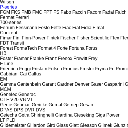
Wilson
P-series
FGM
FKS
FMB
FMC
FPT
FS
Fabo
Faccin
Facom
Fadal
Falch
Fermat
Ferrari
700-series
Ferrum
Fessmann
Festo
Fette
Fiac
Fiat
Fidia
Fimal
Concept
Fimar
Fini
Finn-Power
Fintek
Fischer
Fisher Scientific
Flex
Fle
FDT
Transit
Forest
FormaTech
Format 4
Forte
Fortuna
Forus
HB
Foster
Framar
Franke
Franz
Frenox
Frewitt
Frey
F-Line
Friedrich
Friggi
Fristam
Fritsch
Fronius
Frostor
Fryma
Fu Promi
Gabbiani
Gai
Gallus
EM
Gamma
Gantenbein
Garant
Gardner Denver
Gaser
Gasparini
G
MCM
Genelec
Generac
CTF
V20
VB
VT
Genie
Genmac
Gericke
Gernal
Gernep
Gesan
DPAS
DPS
DVR
DVS
Getecha
Getra
Ghiringhelli
Giardina
Gieseking
Giga Power
LT
PLD
Gildemeister
Gillardon
Giró
Glass
Glatt
Gleason
Glimek
Glunz 