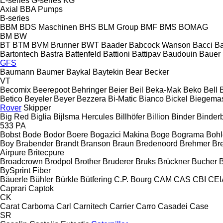
E-series
G-series
KG
Axial
BBA Pumps
B-series
BBM
BDS Maschinen
BHS
BLM Group
BMF
BMS
BOMAG
BM
BW
BT
BTM
BVM Brunner
BWT
Baader
Babcock Wanson
Bacci
Ba
Bartontech
Bastra
Battenfeld
Battioni
Battipav
Baudouin
Bauer
GFS
Baumann
Baumer
Baykal
Baytekin
Bear
Becker
VT
Becomix
Beerepoot
Behringer
Beier
Beil
Beka-Mak
Beko
Bell
B
Betico
Beyeler
Beyer
Bezzera
Bi-Matic
Bianco
Bickel
Biegemas
Rover
Skipper
Big Red
Biglia
Bijlsma Hercules
Billhöfer
Billion
Binder
Binder
533
PA
Bobst
Bode
Bodor
Boere
Bogazici Makina
Boge
Bograma
Bohl
Boy
Brabender
Brandt
Branson
Braun
Bredenoord
Brehmer
Bre
Airpure
Britecpure
Broadcrown
Brodpol
Brother
Bruderer
Bruks
Brückner
Bucher
BySprint Fiber
Bäuerle
Bühler
Bürkle
Bütfering
C.P. Bourg
CAM
CAS
CBI
CEI
Caprari
Captok
CK
Carat
Carboma
Carl
Carnitech
Carrier
Carro
Casadei
Case
SR