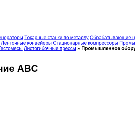
енераторы
Токарные станки по металлу
Обрабатывающие ц
Ленточные конвейеры
Стационарные компрессоры
Промы
Тестомесы
Листогибочные прессы
»
Промышленное обор
ние ABC