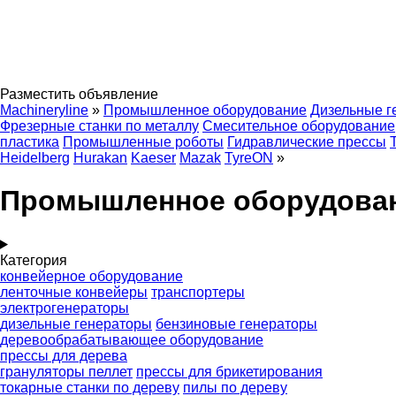
Разместить объявление
Machineryline
»
Промышленное оборудование
Дизельные г
Фрезерные станки по металлу
Смесительное оборудование
пластика
Промышленные роботы
Гидравлические прессы
Heidelberg
Hurakan
Kaeser
Mazak
TyreON
»
Промышленное оборудова
Категория
конвейерное оборудование
ленточные конвейеры
транспортеры
электрогенераторы
дизельные генераторы
бензиновые генераторы
деревообрабатывающее оборудование
прессы для дерева
грануляторы пеллет
прессы для брикетирования
токарные станки по дереву
пилы по дереву