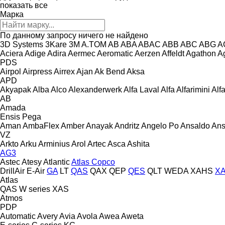
показать все
Марка
По данному запросу ничего не найдено
3D Systems
3Kare
3M
A.TOM
AB
ABA
ABAC
ABB
ABC
ABG
A
Aciera
Adige
Adira
Aermec
Aeromatic
Aerzen
Affeldt
Agathon
A
PDS
Airpol
Airpress
Airrex
Ajan
Ak Bend
Aksa
APD
Akyapak
Alba
Alco
Alexanderwerk
Alfa Laval
Alfa
Alfarimini
Alf
AB
Amada
Ensis
Pega
Aman
AmbaFlex
Amber
Anayak
Andritz
Angelo Po
Ansaldo
Ans
VZ
Arkto
Arku
Arminius
Arol
Artec
Asca
Ashita
AG3
Astec
Atesy
Atlantic
Atlas Copco
DrillAir
E-Air
GA
LT
QAS
QAX
QEP
QES
QLT
WEDA
XAHS
X
Atlas
QAS
W series
XAS
Atmos
PDP
Automatic
Avery
Avia
Avola
Awea
Aweta