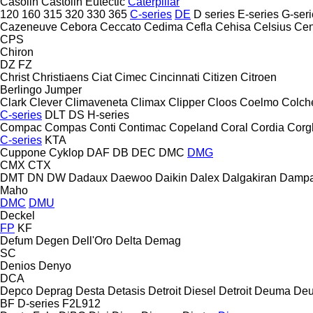
Casolin
Castolin Eutectic
Caterpillar
120
160
315
320
330
365
C-series
DE
D series
E-series
G-seri
Cazeneuve
Cebora
Ceccato
Cedima
Cefla
Cehisa
Celsius
Cen
CPS
Chiron
DZ
FZ
Christ
Christiaens
Ciat
Cimec
Cincinnati
Citizen
Citroen
Berlingo
Jumper
Clark
Clever
Climaveneta
Climax
Clipper
Cloos
Coelmo
Colch
C-series
DLT
DS
H-series
Compac
Compas
Conti
Contimac
Copeland
Coral
Cordia
Corg
C-series
KTA
Cuppone
Cyklop
DAF
DB
DEC
DMC
DMG
CMX
CTX
DMT
DN
DW
Dadaux
Daewoo
Daikin
Dalex
Dalgakiran
Damp
Maho
DMC
DMU
Deckel
FP
KF
Defum
Degen
Dell'Oro
Delta
Demag
SC
Denios
Denyo
DCA
Depco
Deprag
Desta
Detasis
Detroit Diesel
Detroit
Deuma
Deu
BF
D-series
F2L912