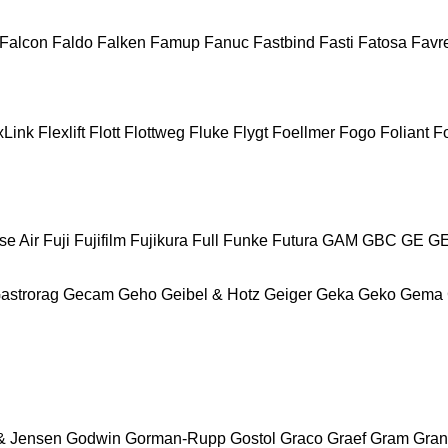
Falcon
Faldo
Falken
Famup
Fanuc
Fastbind
Fasti
Fatosa
Favre
xLink
Flexlift
Flott
Flottweg
Fluke
Flygt
Foellmer
Fogo
Foliant
Fo
se Air
Fuji
Fujifilm
Fujikura
Full
Funke
Futura
GAM
GBC
GE
G
astrorag
Gecam
Geho
Geibel & Hotz
Geiger
Geka
Geko
Gema
& Jensen
Godwin
Gorman-Rupp
Gostol
Graco
Graef
Gram
Gran