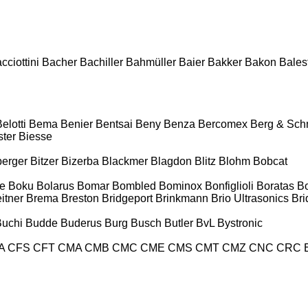
cciottini
Bacher
Bachiller
Bahmüller
Baier
Bakker
Bakon
Balest
elotti
Bema
Benier
Bentsai
Beny
Benza
Bercomex
Berg & Sch
ter
Biesse
berger
Bitzer
Bizerba
Blackmer
Blagdon
Blitz
Blohm
Bobcat
e
Boku
Bolarus
Bomar
Bombled
Bominox
Bonfiglioli
Boratas
B
itner
Brema
Breston
Bridgeport
Brinkmann
Brio Ultrasonics
Bri
Buchi
Budde
Buderus
Burg
Busch
Butler
BvL
Bystronic
A
CFS
CFT
CMA
CMB
CMC
CME
CMS
CMT
CMZ
CNC
CRC 