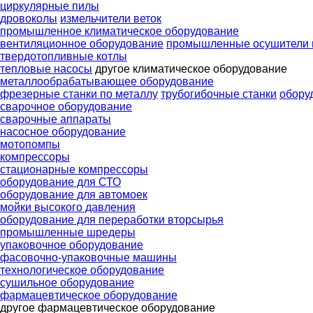
циркулярные пилы
дровоколы
измельчители веток
промышленное климатическое оборудование
вентиляционное оборудование
промышленные осушители 
твердотопливные котлы
тепловые насосы
другое климатическое оборудование
металлообрабатывающее оборудование
фрезерные станки по металлу
трубогибочные станки
обору
сварочное оборудование
сварочные аппараты
насосное оборудование
мотопомпы
компрессоры
стационарные компрессоры
оборудование для СТО
оборудование для автомоек
мойки высокого давления
оборудование для переработки вторсырья
промышленные шредеры
упаковочное оборудование
фасовочно-упаковочные машины
технологическое оборудование
сушильное оборудование
фармацевтическое оборудование
другое фармацевтическое оборудование