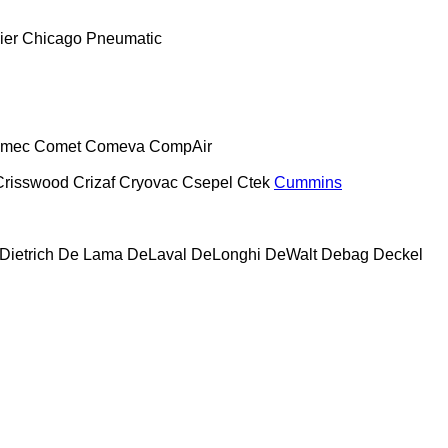
ier
Chicago Pneumatic
mec
Comet
Comeva
CompAir
Crisswood
Crizaf
Cryovac
Csepel
Ctek
Cummins
Dietrich
De Lama
DeLaval
DeLonghi
DeWalt
Debag
Deckel