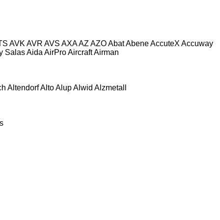
TS
AVK
AVR
AVS
AXA
AZ
AZO
Abat
Abene
AccuteX
Accuway
 y Salas
Aida
AirPro
Aircraft
Airman
ch
Altendorf
Alto
Alup
Alwid
Alzmetall
s