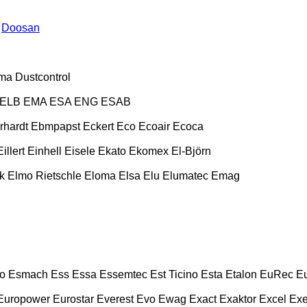
Doosan
ma
Dustcontrol
ELB
EMA
ESA ENG
ESAB
rhardt
Ebmpapst
Eckert
Eco
Ecoair
Ecoca
Eillert
Einhell
Eisele
Ekato
Ekomex
El-Björn
k
Elmo Rietschle
Eloma
Elsa
Elu
Elumatec
Emag
o
Esmach
Ess
Essa
Essemtec
Est Ticino
Esta
Etalon
EuRec
E
Europower
Eurostar
Everest
Evo
Ewag
Exact
Exaktor
Excel
Exe