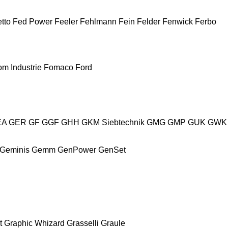
tto
Fed Power
Feeler
Fehlmann
Fein
Felder
Fenwick
Ferbo
m Industrie
Fomaco
Ford
EA
GER
GF
GGF
GHH
GKM Siebtechnik
GMG
GMP
GUK
GWK
Geminis
Gemm
GenPower
GenSet
t
Graphic Whizard
Grasselli
Graule