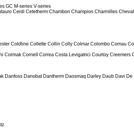
es
GC
M-series
V-series
tauro
Cerdi
Cetetherm
Chambon
Champion
Charmilles
Cheval
ester
Coldline
Collette
Collin
Colly
Colmar
Colombo
Comau
Co
hi
Cormak
Cornell
Correa
Costa Levigatrici
Courtoy
Creemers
ak
Danfoss
Danobat
Dantherm
Daosmaq
Darley
Daub
Davi
De 
tz