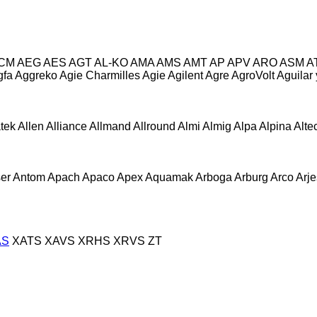
CM
AEG
AES
AGT
AL-KO
AMA
AMS
AMT
AP
APV
ARO
ASM
A
gfa
Aggreko
Agie Charmilles
Agie
Agilent
Agre
AgroVolt
Aguilar
atek
Allen
Alliance
Allmand
Allround
Almi
Almig
Alpa
Alpina
Alte
er
Antom
Apach
Apaco
Apex
Aquamak
Arboga
Arburg
Arco
Arje
AS
XATS
XAVS
XRHS
XRVS
ZT