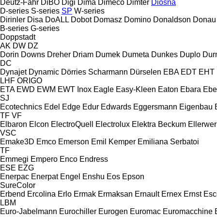
Deutz-Fahr
DiBO
Digi
Dima
Dimeco
Dimter
Diosna
D-series
S-series
SP
W-series
Dirinler
Disa
DoALL
Dobot
Domasz
Domino
Donaldson
Donau
B-series
G-series
Doppstadt
AK
DW
DZ
Dorin
Downs
Dreher
Driam
Dumek
Dumeta
Dunkes
Duplo
Dur
DC
Dynajet
Dynamic
Dörries Scharmann
Dürselen
EBA
EDT
EHT
LHF
ORIGO
ETA
EWD
EWM
EWT Inox
Eagle
Easy-Kleen
Eaton
Ebara
Ebe
SJ
Ecotechnics
Edel
Edge
Edur
Edwards
Eggersmann
Eigenbau
TF
VF
Elbaron
Elcon
ElectroQuell
Electrolux
Elektra Beckum
Ellerwer
VSC
Emake3D
Emco
Emerson
Emil Kemper
Emiliana Serbatoi
TF
Emmegi
Empero
Enco
Endress
ESE
EZG
Enerpac
Enerpat
Engel
Enshu
Eos
Epson
SureColor
Erbend
Ercolina
Erlo
Ermak
Ermaksan
Ernault
Ernex
Ernst
Esc
LBM
Euro-Jabelmann
Eurochiller
Eurogen
Euromac
Euromacchine