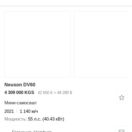
Neuson DV60
4 309 000 KGS
42 650 €
≈ 49 280 $
Мини-самосвал
2021
1 140 м/ч
Мощность
55 л.с. (40.43 кВт)