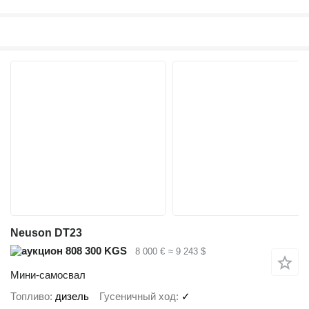
Neuson DT23
808 300 KGS
8 000 €
≈ 9 243 $
Мини-самосвал
Топливо
дизель
Гусеничный ход
✓