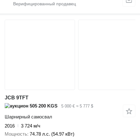
JCB 9TFT
505 200 KGS
5 000 €
≈ 5 777 $
Шарнирный самосвал
2016
3 724 м/ч
Мощность
74.78 л.с. (54.97 кВт)