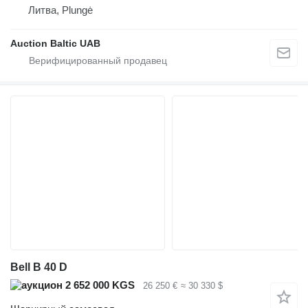
Литва, Plungė
Auction Baltic UAB
Bell B 40 D
2 652 000 KGS
26 250 €
≈ 30 330 $