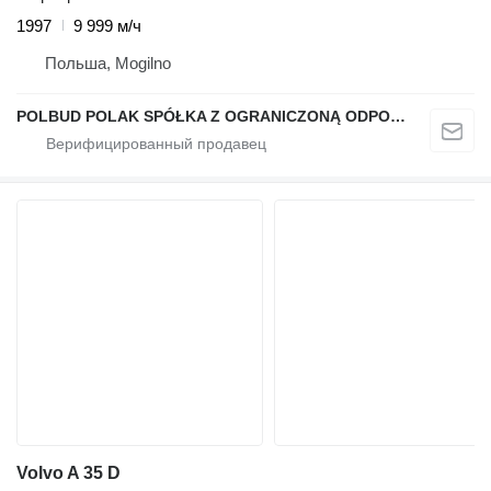
1997
9 999 м/ч
Польша, Mogilno
POLBUD POLAK SPÓŁKA Z OGRANICZONĄ ODPOWIEDZIALNOŚCIĄ
Volvo A 35 D