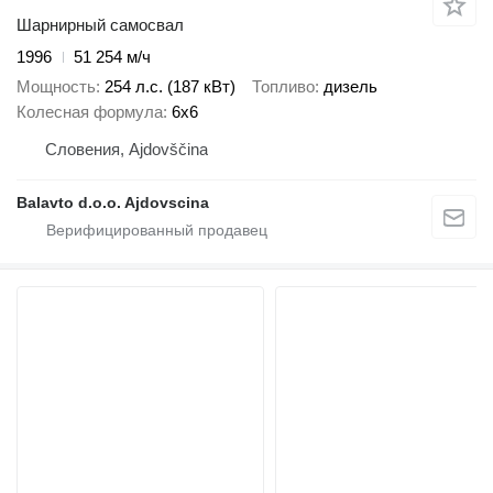
Шарнирный самосвал
1996
51 254 м/ч
Мощность
254 л.с. (187 кВт)
Топливо
дизель
Колесная формула
6x6
Словения, Ajdovščina
Balavto d.o.o. Ajdovscina