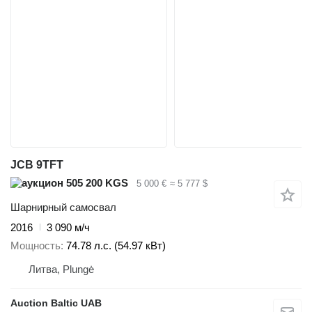
JCB 9TFT
505 200 KGS
5 000 €
≈ 5 777 $
Шарнирный самосвал
2016
3 090 м/ч
Мощность
74.78 л.с. (54.97 кВт)
Литва, Plungė
Auction Baltic UAB