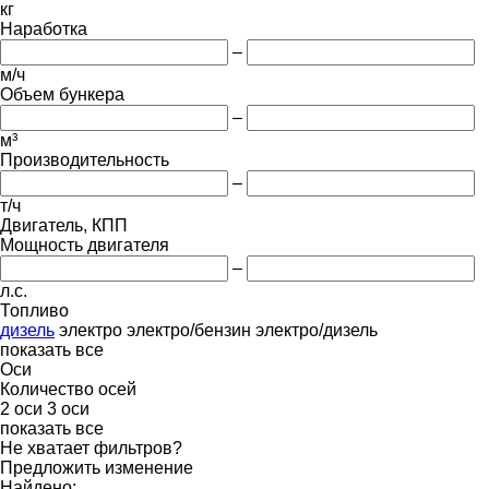
кг
Наработка
–
м/ч
Объем бункера
–
м³
Производительность
–
т/ч
Двигатель, КПП
Мощность двигателя
–
л.с.
Топливо
дизель
электро
электро/бензин
электро/дизель
показать все
Оси
Количество осей
2 оси
3 оси
показать все
Не хватает фильтров?
Предложить изменение
Найдено: