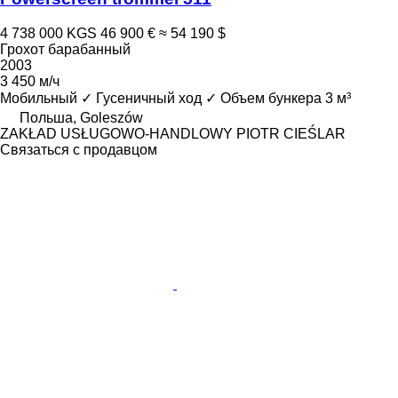
4 738 000 KGS
46 900 €
≈ 54 190 $
Грохот барабанный
2003
3 450 м/ч
Мобильный
✓
Гусеничный ход
✓
Объем бункера
3 м³
Польша, Goleszów
ZAKŁAD USŁUGOWO-HANDLOWY PIOTR CIEŚLAR
Связаться с продавцом