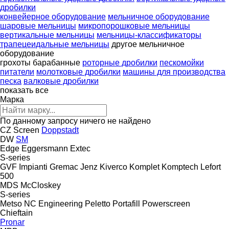
дробилки
конвейерное оборудование
мельничное оборудование
шаровые мельницы
микропорошковые мельницы
вертикальные мельницы
мельницы-классификаторы
трапецеидальные мельницы
другое мельничное
оборудование
грохоты барабанные
роторные дробилки
пескомойки
питатели
молотковые дробилки
машины для производства
песка
валковые дробилки
показать все
Марка
По данному запросу ничего не найдено
CZ Screen
Doppstadt
DW
SM
Edge
Eggersmann
Extec
S-series
GVF Impianti
Gremac
Jenz
Kiverco
Komplet
Komptech
Lefort
500
MDS
McCloskey
S-series
Metso
NC Engineering
Peletto
Portafill
Powerscreen
Chieftain
Pronar