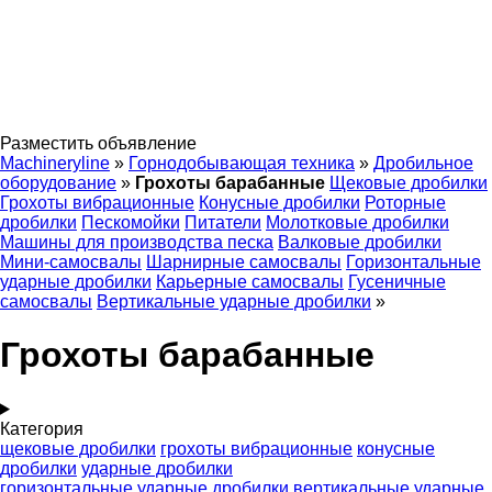
Разместить объявление
Machineryline
»
Горнодобывающая техника
»
Дробильное
оборудование
»
Грохоты барабанные
Щековые дробилки
Грохоты вибрационные
Конусные дробилки
Роторные
дробилки
Пескомойки
Питатели
Молотковые дробилки
Машины для производства песка
Валковые дробилки
Мини-самосвалы
Шарнирные самосвалы
Горизонтальные
ударные дробилки
Карьерные самосвалы
Гусеничные
самосвалы
Вертикальные ударные дробилки
»
Грохоты барабанные
Категория
щековые дробилки
грохоты вибрационные
конусные
дробилки
ударные дробилки
горизонтальные ударные дробилки
вертикальные ударные