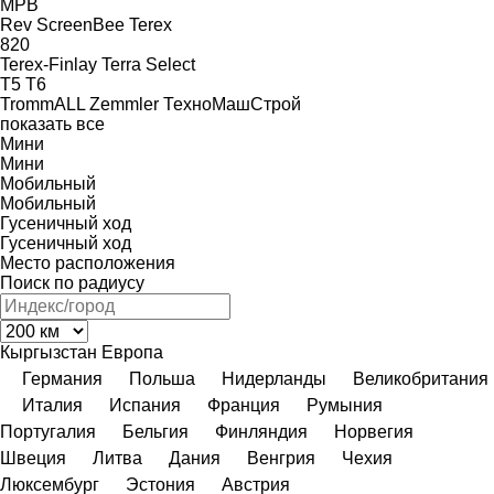
MPB
Rev
ScreenBee
Terex
820
Terex-Finlay
Terra Select
T5
T6
TrommALL
Zemmler
ТехноМашСтрой
показать все
Мини
Мини
Мобильный
Мобильный
Гусеничный ход
Гусеничный ход
Место расположения
Поиск по радиусу
Кыргызстан
Европа
Германия
Польша
Нидерланды
Великобритания
Италия
Испания
Франция
Румыния
Португалия
Бельгия
Финляндия
Норвегия
Швеция
Литва
Дания
Венгрия
Чехия
Люксембург
Эстония
Австрия