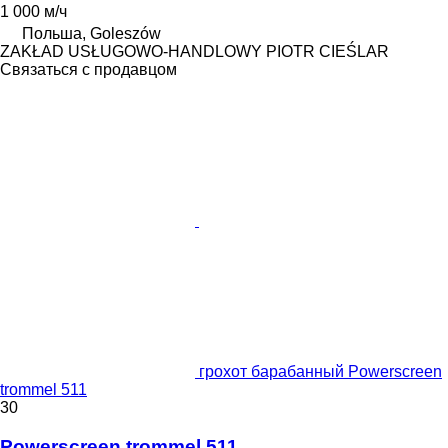
1 000 м/ч
Польша, Goleszów
ZAKŁAD USŁUGOWO-HANDLOWY PIOTR CIEŚLAR
Связаться с продавцом
грохот барабанный Powerscreen
trommel 511
30
Powerscreen trommel 511