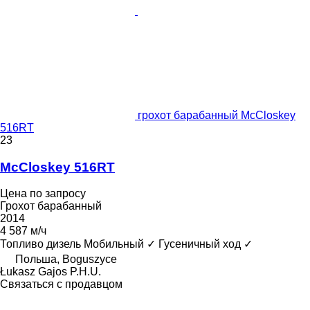
грохот барабанный McCloskey
516RT
23
McCloskey 516RT
Цена по запросу
Грохот барабанный
2014
4 587 м/ч
Топливо
дизель
Мобильный
✓
Гусеничный ход
✓
Польша, Boguszyce
Łukasz Gajos P.H.U.
Связаться с продавцом