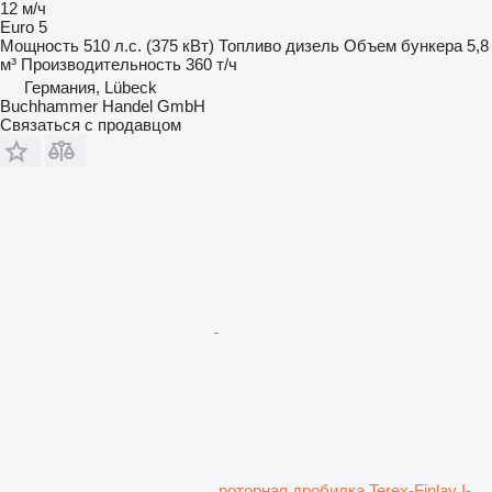
12 м/ч
Euro 5
Мощность
510 л.с. (375 кВт)
Топливо
дизель
Объем бункера
5,8
м³
Производительность
360 т/ч
Германия, Lübeck
Buchhammer Handel GmbH
Связаться с продавцом
роторная дробилка Terex-Finlay I-