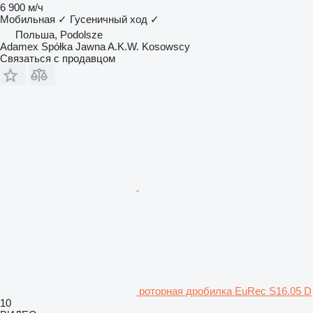
6 900 м/ч
Мобильная
✓
Гусеничный ход
✓
Польша, Podolsze
Adamex Spółka Jawna A.K.W. Kosowscy
Связаться с продавцом
роторная дробилка EuRec S16.05 D
10