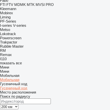
Fabo
FTI
FTV
MDMK
MTK
MVSI
PRO
Kleemann
Mobirex
Liming
PF-Series
I-series
V-series
Metso
Lokotrack
Powerscreen
Trakpactor
Rubble Master
RM
Remax
I110
показать все
Мини
Мини
Мобильная
Мобильная
Гусеничный ход
Гусеничный ход
Место расположения
Поиск по радиусу