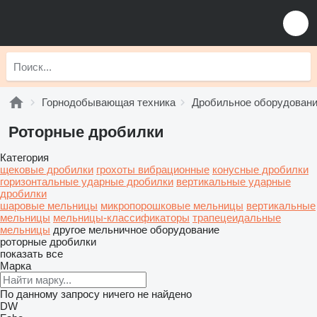
Горнодобывающая техника
Дробильное оборудован
Роторные дробилки
Категория
щековые дробилки
грохоты вибрационные
конусные дробилки
горизонтальные ударные дробилки
вертикальные ударные
дробилки
шаровые мельницы
микропорошковые мельницы
вертикальные
мельницы
мельницы-классификаторы
трапецеидальные
мельницы
другое мельничное оборудование
роторные дробилки
показать все
Марка
По данному запросу ничего не найдено
DW