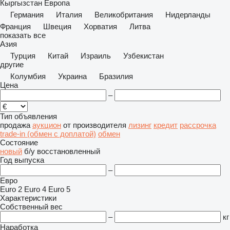
Кыргызстан
Европа
Германия
Италия
Великобритания
Нидерланды
Франция
Швеция
Хорватия
Литва
показать все
Азия
Турция
Китай
Израиль
Узбекистан
другие
Колумбия
Украина
Бразилия
Цена
–
Тип объявления
продажа
аукцион
от производителя
лизинг
кредит
рассрочка
trade-in (обмен с доплатой)
обмен
Состояние
новый
б/у
восстановленный
Год выпуска
–
Евро
Euro 2
Euro 4
Euro 5
Характеристики
Собственный вес
–
кг
Наработка