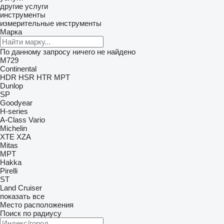
другие услуги
инструменты
измерительные инструменты
Марка
По данному запросу ничего не найдено
M729
Continental
HDR
HSR
HTR
MPT
Dunlop
SP
Goodyear
H-series
A-Class
Vario
Michelin
XTE
XZA
Mitas
MPT
Hakka
Pirelli
ST
Land Cruiser
показать все
Место расположения
Поиск по радиусу