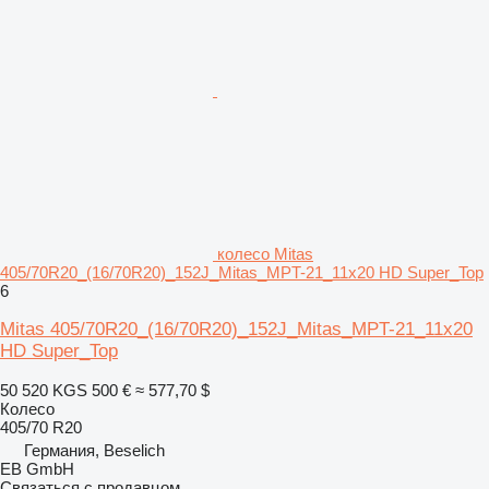
колесо Mitas
405/70R20_(16/70R20)_152J_Mitas_MPT-21_11x20 HD Super_Top
6
Mitas 405/70R20_(16/70R20)_152J_Mitas_MPT-21_11x20
HD Super_Top
50 520 KGS
500 €
≈ 577,70 $
Колесо
405/70 R20
Германия, Beselich
EB GmbH
Связаться с продавцом