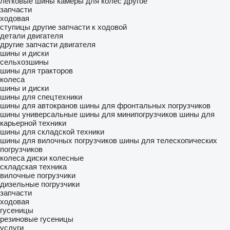
легковые шины
камеры для колес
другое
запчасти
ходовая
ступицы
другие запчасти к ходовой
детали двигателя
другие запчасти двигателя
шины и диски
сельхозшины
шины для тракторов
колеса
шины и диски
шины для спецтехники
шины для автокранов
шины для фронтальных погрузчиков
шины универсальные
шины для минипогрузчиков
шины для
карьерной техники
шины для складской техники
шины для вилочных погрузчиков
шины для телескопических
погрузчиков
колеса
диски колесные
складская техника
вилочные погрузчики
дизельные погрузчики
запчасти
ходовая
гусеницы
резиновые гусеницы
услуги