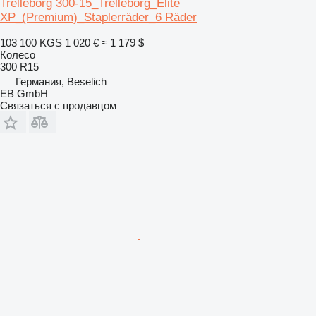
Trelleborg 300-15_Trelleborg_Elite
XP_(Premium)_Staplerräder_6 Räder
103 100 KGS
1 020 €
≈ 1 179 $
Колесо
300 R15
Германия, Beselich
EB GmbH
Связаться с продавцом