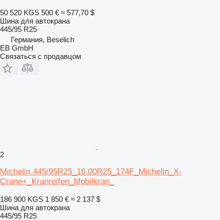
50 520 KGS
500 €
≈ 577,70 $
Шина для автокрана
445/95 R25
Германия, Beselich
EB GmbH
Связаться с продавцом
2
Michelin 445/95R25_16.00R25_174F_Michelin_X-
Crane+_Kranreifen_Mobilkran_
186 900 KGS
1 850 €
≈ 2 137 $
Шина для автокрана
445/95 R25