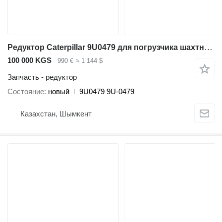
Редуктор Caterpillar 9U0479 для погрузчика шахтного Caterpillar R1700 II, 980F, 980F II
100 000 KGS
990 €
≈ 1 144 $
Запчасть - редуктор
Состояние
новый
9U0479 9U-0479
Казахстан, Шымкент