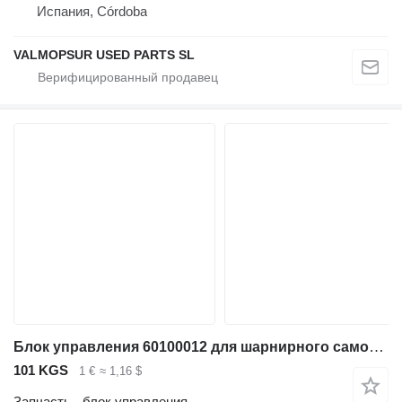
Испания, Córdoba
VALMOPSUR USED PARTS SL
Блок управления 60100012 для шарнирного самосвала Volvo EC300D EC250D G900B ; L110G ; L120G ; EW140D ; EW160D ; EW180D ; EW210D ; EC220D ; EC235D ; EC160D ; EC180D ; EC140D ; ECR235D ; P7820C ABG ; P8820C ABG ; PL3005D ; ECR145D ; L60G ; L70G ; L90G ; L45G ; L50G ; SD115 ; P7110 ; P7170 ; DD110B ; DD120B ; DD140B ; P6870/5870/5770C ABG ; SD135 ; P6820C
101 KGS
1 €
≈ 1,16 $
Запчасть - блок управления