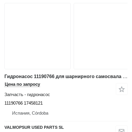
Гидронасос 11190766 для шарнирного самосвала Volvo A25D; A25E; A30D; A30E; A35D; A35F, A35E A35G; A40D, A40E; A40F, A40G
Цена по запросу
Запчасть - гидронасос
11190766 17458121
Испания, Córdoba
VALMOPSUR USED PARTS SL