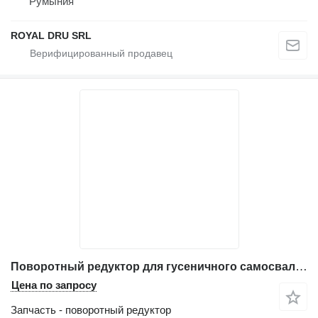
Румыния
ROYAL DRU SRL
Поворотный редуктор для гусеничного самосвала Yanmar C10R, C12R, C30R, C50, C6R, C8R, CG3D
Цена по запросу
Запчасть - поворотный редуктор