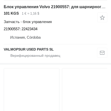
Блок управления Volvo 21900557: для шарнирного самосвала Volvo A25F/G ; A30F/G ; A35F/G ; A35F/GFS ; A40F/G ; A40F/G FS ; EC480E ; EC350E ; EC380EHR ; EC480EHR ; EC950E ; EC750E ; A25G ; A30G ; A35G ; A40G ; A45G ; A45GFS ; A60H
101 KGS
1 €
≈ 1,16 $
Запчасть - блок управления
21900557: 22423434
Испания, Córdoba
VALMOPSUR USED PARTS SL