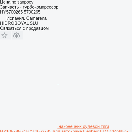
Цена по запросу
Запчасть - турбокомпрессор
HY5700265 5700265
Испания, Camarena
HIDROBOYAL SLU
Связаться с продавцом
наконечник рулевой тяги
HY10878867 HY10663789 для автокрана Liebherr LTM CRANES