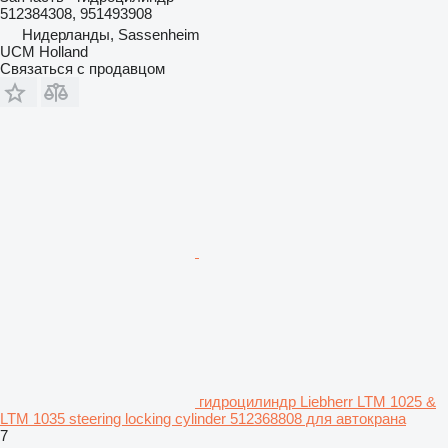
512384308, 951493908
Нидерланды, Sassenheim
UCM Holland
Связаться с продавцом
гидроцилиндр Liebherr LTM 1025 &
LTM 1035 steering locking cylinder 512368808 для автокрана
7