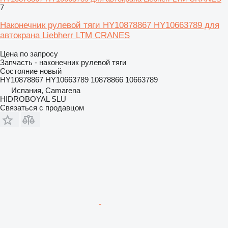
7
Наконечник рулевой тяги HY10878867 HY10663789 для
автокрана Liebherr LTM CRANES
Цена по запросу
Запчасть - наконечник рулевой тяги
Состояние
новый
HY10878867 HY10663789 10878866 10663789
Испания, Camarena
HIDROBOYAL SLU
Связаться с продавцом