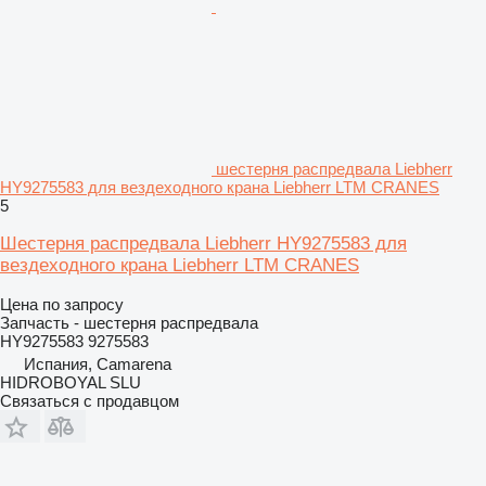
шестерня распредвала Liebherr
HY9275583 для вездеходного крана Liebherr LTM CRANES
5
Шестерня распредвала Liebherr HY9275583 для
вездеходного крана Liebherr LTM CRANES
Цена по запросу
Запчасть - шестерня распредвала
HY9275583 9275583
Испания, Camarena
HIDROBOYAL SLU
Связаться с продавцом