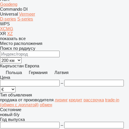
Goodeng
Commando
DI
Universal
Vermeer
D-series
S-series
WPS
XCMG
XR
XZ
показать все
Место расположения
Поиск по радиусу
Кыргызстан
Европа
Польша
Германия
Латвия
Цена
–
Тип объявления
продажа
от производителя
лизинг
кредит
рассрочка
trade-in
(обмен с доплатой)
обмен
Состояние
новый
б/у
Год выпуска
–