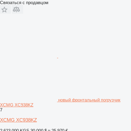
Связаться с продавцом
новый фронтальный погрузчик
XCMG XC938KZ
7
XCMG XC938KZ
2 623 000 KGS
30 000 $
≈ 25 970 €