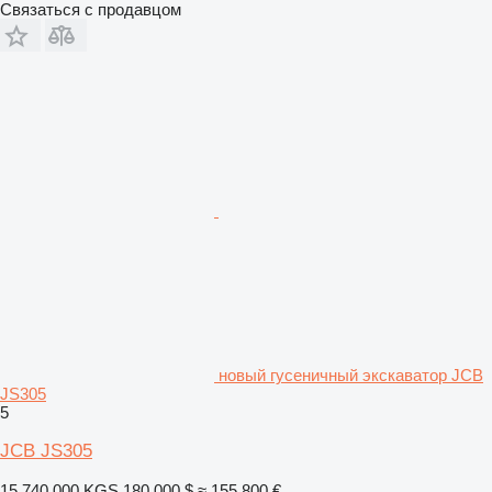
Связаться с продавцом
новый гусеничный экскаватор JCB
JS305
5
JCB JS305
15 740 000 KGS
180 000 $
≈ 155 800 €