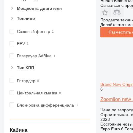
Hunan Beimei Ma
982
Связаться с пр
Мощность двигателя
988
Топливо
990
Продаете техни
Делайте это вме
992
Сажевый фильтр
Разместить
AP
C-series
EEV
CB
CS
Резервуар AdBlue
D series
Тип КПП
E-series
F-series
Ретардер
GC
Brand New Origi
6
IT
Центральная смазка
M-series
Zoomlion new 
MH
Блокировка дифференциала
Цена по запросу
NR
Строительная те
PM
2023
Состояние
новы
RM
Евро
Euro 6
Топ
Кабина