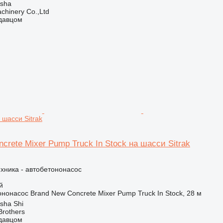
gsha
chinery Co.,Ltd
одавцом
а шасси Sitrak
crete Mixer Pump Truck In Stock на шасси Sitrak
хника - автобетононасос
й
ононасос
Brand New Concrete Mixer Pump Truck In Stock, 28 м
sha Shi
Brothers
одавцом