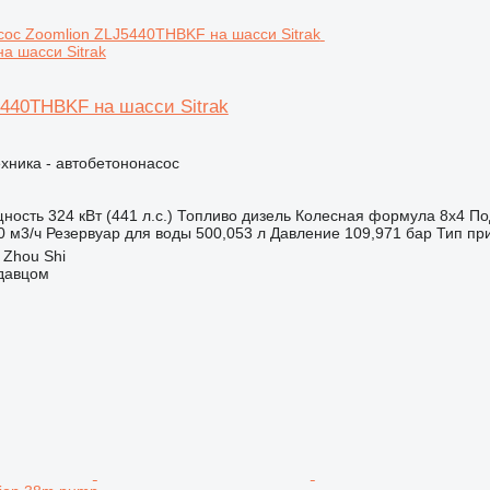
а шасси Sitrak
5440THBKF на шасси Sitrak
хника - автобетононасос
ность
324 кВт (441 л.с.)
Топливо
дизель
Колесная формула
8x4
По
0 м3/ч
Резервуар для воды
500,053 л
Давление
109,971 бар
Тип пр
 Zhou Shi
одавцом