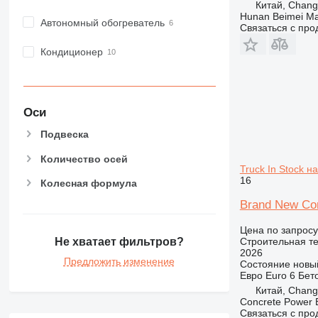
Китай, Chan
Hunan Beimei Ma
Автономный обогреватель
Связаться с пр
Кондиционер
Оси
Подвеска
Количество осей
Truck In Stock н
16
Колесная формула
Brand New Con
Цена по запросу
Строительная те
Не хватает фильтров?
2026
Предложить изменение
Состояние
новы
Евро
Euro 6
Бет
Китай, Chang
Concrete Power 
Связаться с пр