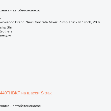
хника - автобетононасос
й
ононасос
Brand New Concrete Mixer Pump Truck In Stock, 28 м
sha Shi
Brothers
одавцом
5440THBKF на шасси Sitrak
хника - автобетононасос