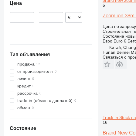
brand new zoom
Цена
6
313
436
3394
XR
314
437
4069
XS
Zoomlion 38m 
–
315
456
4394
XZ
Цена по запросу
316
457
E-series
ZL
Строительная те
317
8008
Liftlux
Состояние
новы
Евро
Euro 6
Бет
318
8018
Pecolift
Китай, Chan
319
8025
Toucan
Hunan Beimei Ma
Тип объявления
320
8026
Связаться с пр
321
8030
продажа
322
8035
от производителя
323
CT
лизинг
324
JS
кредит
325
JZ
рассрочка
326
NXT
trade-in (обмен с доплатой)
329
S-Series
обмен
330
TM
Truck In Stock н
336
VMT
16
Состояние
340
Vibromax
Brand New Con