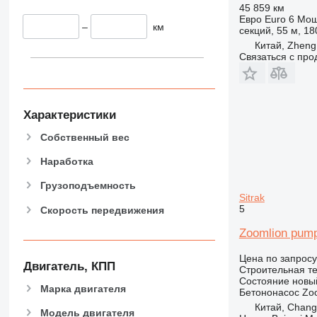
907
45 859 км
Евро
Euro 6
Мощ
908
–
км
секций, 55 м, 18
910
Китай, Zheng
Связаться с пр
914
918
924
926
Характеристики
928
Собственный вес
930
938
Наработка
950
Грузоподъемность
953
Sitrak
5
Скорость передвижения
955
962
Zoomlion pum
963
Цена по запросу
966
Двигатель, КПП
Строительная те
972
Состояние
новы
Марка двигателя
Бетононасос
Zo
973
Китай, Chan
980
Модель двигателя