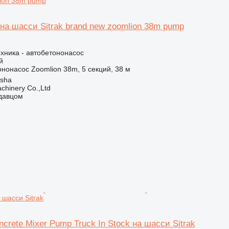
lion 38m pump
на шасси Sitrak brand new zoomlion 38m pump
хника - автобетононасос
й
ононасос
Zoomlion 38m, 5 секций, 38 м
gsha
chinery Co.,Ltd
одавцом
а шасси Sitrak
crete Mixer Pump Truck In Stock на шасси Sitrak