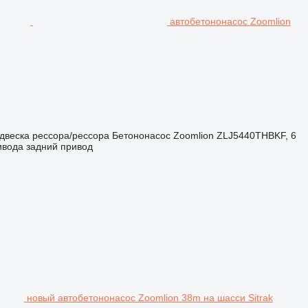
автобетононасос Zoomlion
двеска
рессора/рессора
Бетононасос
Zoomlion ZLJ5440THBKF, 6
ивода
задний привод
новый автобетононасос Zoomlion 38m на шасси Sitrak