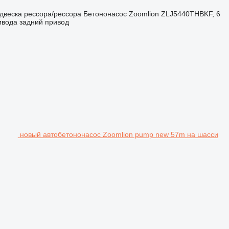
двеска
рессора/рессора
Бетононасос
Zoomlion ZLJ5440THBKF, 6
ивода
задний привод
новый автобетононасос Zoomlion pump new 57m на шасси