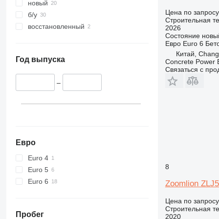
345
новый
Цена по запросу
349
б/у
Строительная те
350
восстановленный
2026
Состояние
новы
365
Евро
Euro 6
Бет
374
Китай, Chang
390
Год выпуска
Concrete Power 
Связаться с пр
395
416
–
420
424
426
428
430
Евро
432
Euro 4
434
8
Euro 5
444
Euro 6
Zoomlion ZLJ
589
826
Цена по запросу
Строительная те
906
Пробег
2020