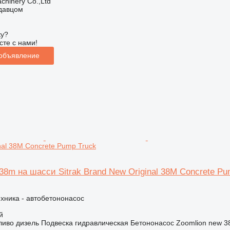
chinery Co.,Ltd
одавцом
ку?
сте с нами!
 объявление
nal 38M Concrete Pump Truck
38m на шасси Sitrak Brand New Original 38M Concrete Pu
хника - автобетононасос
й
ливо
дизель
Подвеска
гидравлическая
Бетононасос
Zoomlion new 