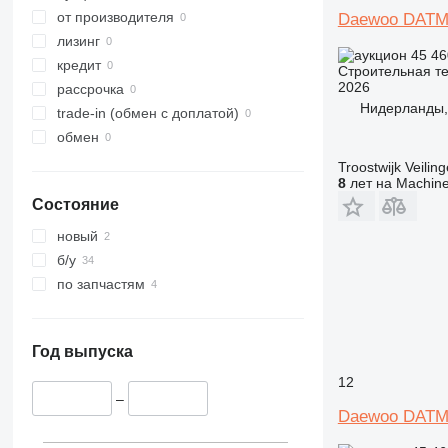
321
8026
от производителя
Daewoo DATM
322
8030
лизинг
45 4
323
8035
кредит
Строительная те
2026
324
CT
рассрочка
Нидерланды,
325
JS
trade-in (обмен с доплатой)
326
JZ
обмен
329
NXT
Troostwijk Veiling
8
лет на Machine
330
S-Series
Состояние
336
TM
340
VMT
новый
345
Vibromax
б/у
349
по запчастям
350
365
374
Год выпуска
390
12
395
–
Daewoo DATM
416
420