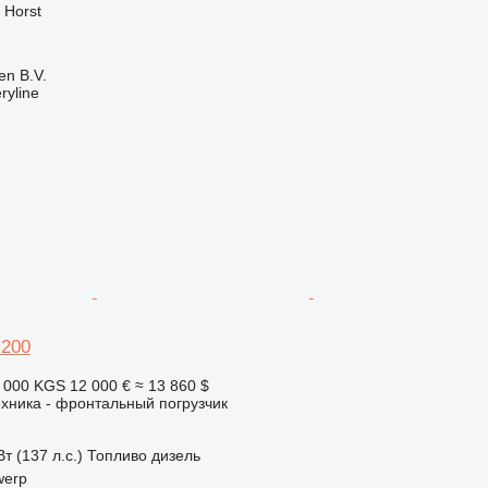
 Horst
en B.V.
ryline
 200
 000 KGS
12 000 €
≈ 13 860 $
хника - фронтальный погрузчик
т (137 л.с.)
Топливо
дизель
werp