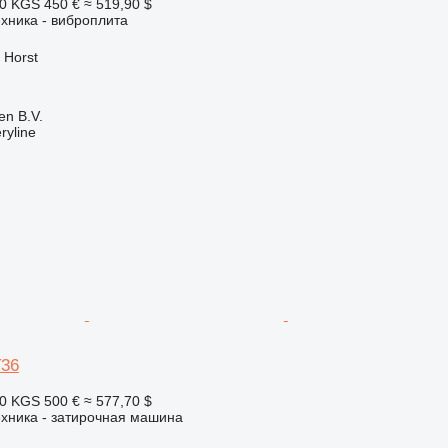
60 KGS
450 €
≈ 519,90 $
хника - виброплита
 Horst
en B.V.
ryline
36
20 KGS
500 €
≈ 577,70 $
хника - затирочная машина