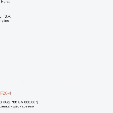
 Horst
en B.V.
ryline
F20-4
20 KGS
700 €
≈ 808,80 $
хника - швонарезчик