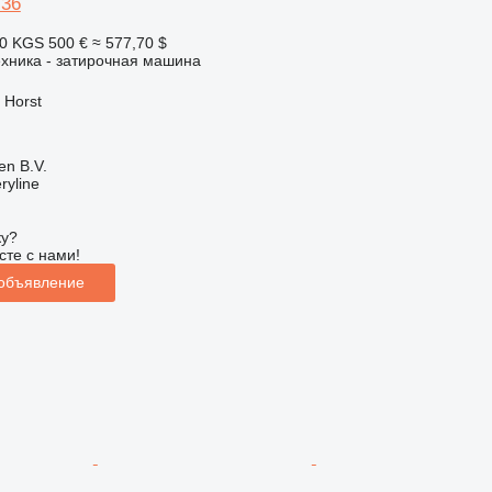
36
20 KGS
500 €
≈ 577,70 $
хника - затирочная машина
 Horst
en B.V.
ryline
ку?
сте с нами!
 объявление