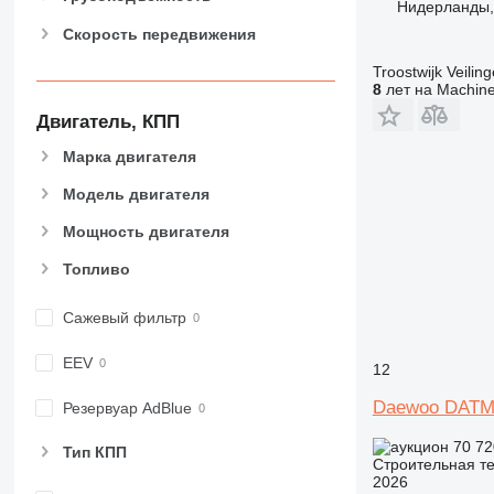
Нидерланды,
930
Скорость передвижения
938
950
Troostwijk Veiling
953
8
лет на Machine
955
Двигатель, КПП
962
Марка двигателя
963
966
Модель двигателя
972
Мощность двигателя
973
Топливо
980
982
Сажевый фильтр
988
990
EEV
12
992
AP
Daewoo DATM
Резервуар AdBlue
C-series
70 7
Тип КПП
CB
Строительная те
2026
CS