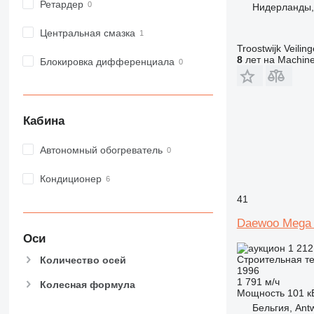
Ретардер
Нидерланды,
D series
E-series
Центральная смазка
F-series
Troostwijk Veiling
8
лет на Machine
GC
Блокировка дифференциала
IT
M-series
MH
Кабина
NR
PM
Автономный обогреватель
RM
Кондиционер
41
Daewoo Mega
Оси
1 212
Строительная те
Количество осей
1996
1 791 м/ч
Колесная формула
Мощность
101 кВ
Бельгия, Ant