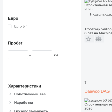
45 4
Строительная те
424
2026
426
Нидерланды,
428
Евро
430
Euro 5
Troostwijk Veiling
432
8
лет на Machine
434
444
Пробег
589
826
–
км
906
907
908
910
7
914
Характеристики
918
Daewoo DAGT
Собственный вес
924
50 5
926
Наработка
Строительная те
928
2026
Грузоподъемность