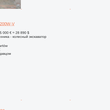
 200W-V
5 000 €
≈ 28 890 $
хника - колесный экскаватор
artów
Ź
одавцом