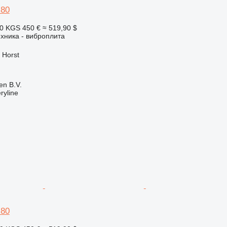
80
60 KGS
450 €
≈ 519,90 $
хника - виброплита
 Horst
en B.V.
ryline
80