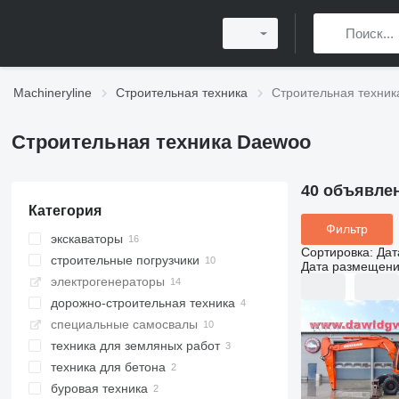
Machineryline
Строительная техника
Строительная техни
Строительная техника Daewoo
40 объявле
Категория
Фильтр
экскаваторы
Сортировка
:
Дат
строительные погрузчики
гусеничные экскаваторы
Дата размещен
электрогенераторы
средние экскаваторы
фронтальные погрузчики
дорожно-строительная техника
колесные экскаваторы
мини-погрузчики
специальные самосвалы
мини-экскаваторы
швонарезчики
техника для земляных работ
экскаваторы для перевалки
бетонорезы
мини-самосвалы
техника для бетона
самосвалы
виброплиты
буровая техника
шарнирные самосвалы
миксеры строительные