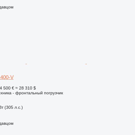
одавцом
400-V
4 500 €
≈ 28 310 $
хника - фронтальный погрузчик
т (305 л.с.)
одавцом