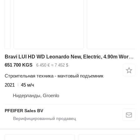
Bravi LUI HD WD Leonardo New, Electric, 4.90m Working He
651 700 KGS
6 450 €
≈ 7 452 $
Строительная техника - мачтовый подъемник
2021
45 м/ч
Нидерланды, Groenlo
PFEIFER Sales BV