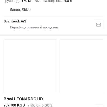
Грузопод.
180 кг
Высота подъема
4,9 м
Дания, Skive
Scantruck A/S
Bravi LEONARDO HD
757 700 KGS
7 500 €
≈ 8 666 $