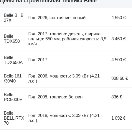
Цены на строительная техника Belle
Belle BHB
Год: 2026, состояние: новый
4 550 €
27X
Год: 2017, топливо: дизель, ширина
Belle
вальца: 650 мм, рабочая скорость: 3,9
3 460 €
TDX650
км/ч
Belle
Год: 2017
4 500 €
TDX650A
Belle 161
Год: 2006, мощность: 3.09 кВт (4.21
998,60 €
/30/40
л.с.)
Belle
Год: 2009, топливо: бензин
836 €
PC5000E
Belle
Год: 2018, мощность: 3.09 кВт (4.21
BELL RTX
1 092 €
л.с.)
70