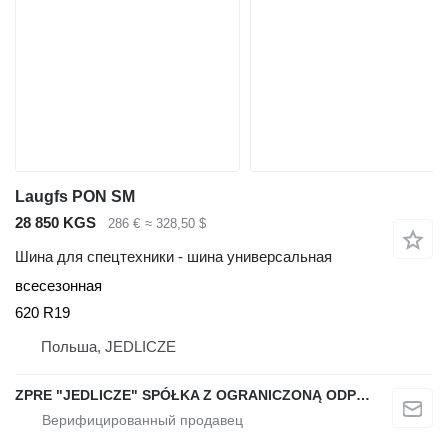
Laugfs PON SM
28 850 KGS
286 €
≈ 328,50 $
Шина для спецтехники - шина универсальная
всесезонная
620 R19
Польша, JEDLICZE
ZPRE "JEDLICZE" SPÓŁKA Z OGRANICZONĄ ODPOWIEDZIALNOŚCIĄ