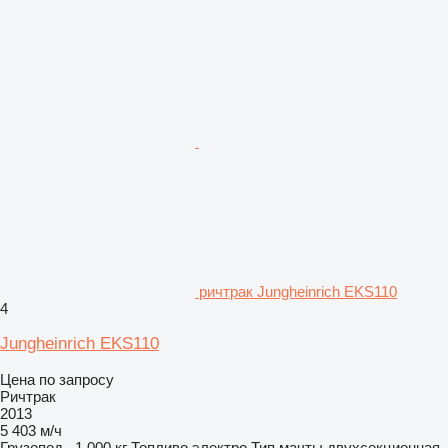
ричтрак Jungheinrich EKS110
4
Jungheinrich EKS110
Цена по запросу
Ричтрак
2013
5 403 м/ч
Грузопод.
1 000 кг
Топливо
электро
Тип мачты
двухсекционная