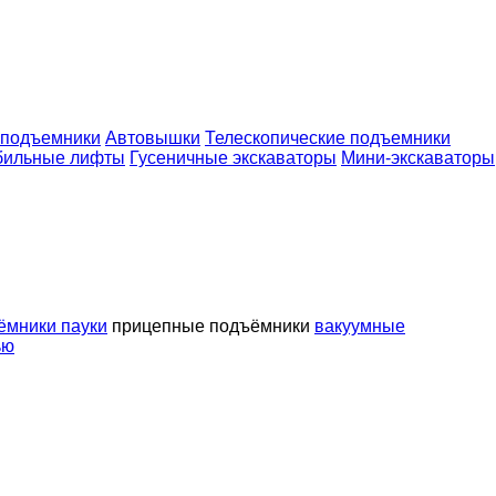
 подъемники
Автовышки
Телескопические подъемники
бильные лифты
Гусеничные экскаваторы
Мини-экскаваторы
ёмники пауки
прицепные подъёмники
вакуумные
ью