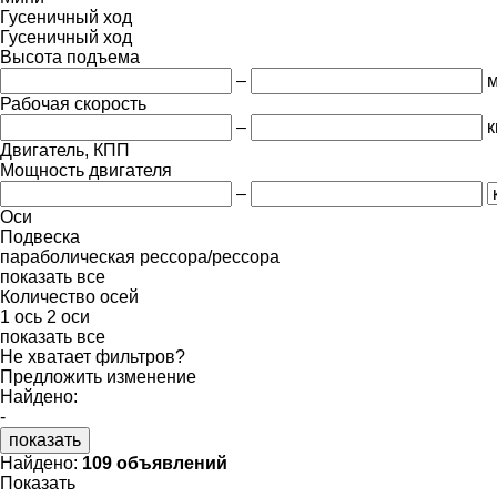
Гусеничный ход
Гусеничный ход
Высота подъема
–
Рабочая скорость
–
к
Двигатель, КПП
Мощность двигателя
–
Оси
Подвеска
параболическая
рессора/рессора
показать все
Количество осей
1 ось
2 оси
показать все
Не хватает фильтров?
Предложить изменение
Найдено:
-
показать
Найдено:
109 объявлений
Показать