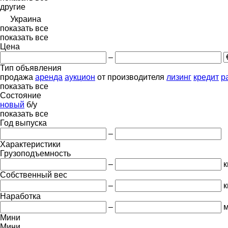
другие
Украина
показать все
показать все
Цена
–
Тип объявления
продажа
аренда
аукцион
от производителя
лизинг
кредит
р
показать все
Состояние
новый
б/у
показать все
Год выпуска
–
Характеристики
Грузоподъемность
–
к
Собственный вес
–
к
Наработка
–
м
Мини
Мини