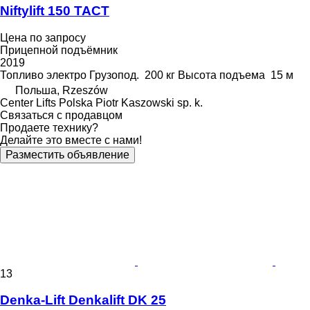
Niftylift 150 TACT
Цена по запросу
Прицепной подъёмник
2019
Топливо
электро
Грузопод.
200 кг
Высота подъема
15 м
Польша, Rzeszów
Center Lifts Polska Piotr Kaszowski sp. k.
Связаться с продавцом
Продаете технику?
Делайте это вместе с нами!
Разместить объявление
13
Denka-Lift Denkalift DK 25