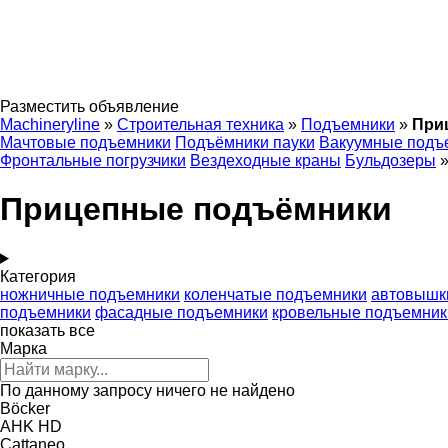
Разместить объявление
Machineryline
»
Строительная техника
»
Подъемники
»
При
Мачтовые подъемники
Подъёмники пауки
Вакуумные подъ
Фронтальные погрузчики
Вездеходные краны
Бульдозеры
Прицепные подъёмники
Категория
ножничные подъемники
коленчатые подъемники
автовышк
подъемники
фасадные подъемники
кровельные подъемник
показать все
Марка
По данному запросу ничего не найдено
Böcker
AHK
HD
Cattaneo