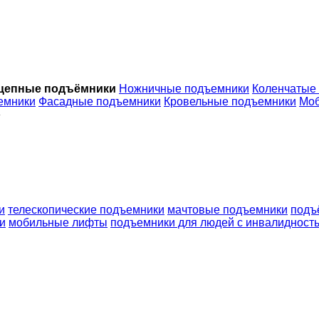
цепные подъёмники
Ножничные подъемники
Коленчатые
емники
Фасадные подъемники
Кровельные подъемники
Мо
»
и
телескопические подъемники
мачтовые подъемники
подъ
и
мобильные лифты
подъемники для людей с инвалидност