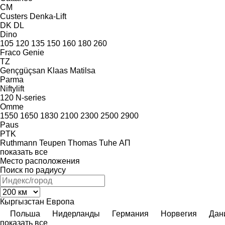
CM
Custers
Denka-Lift
DK
DL
Dino
105
120
135
150
160
180
260
Fraco
Genie
TZ
Gençgüçsan
Klaas
Matilsa
Parma
Niftylift
120
N-series
Omme
1550
1650
1830
2100
2300
2500
2900
Paus
PTK
Ruthmann
Teupen
Thomas
Tuhe
АП
показать все
Место расположения
Поиск по радиусу
Кыргызстан
Европа
Польша
Нидерланды
Германия
Норвегия
Дан
показать все