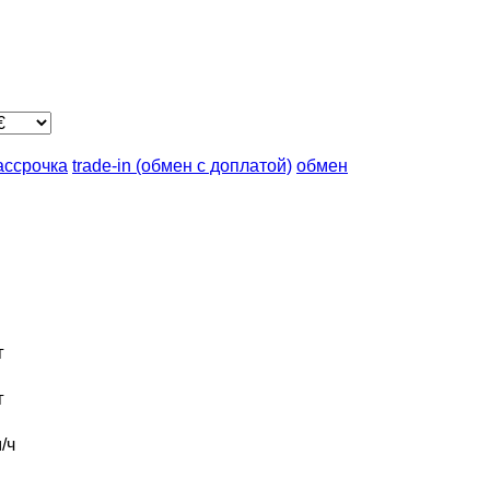
ассрочка
trade-in (обмен с доплатой)
обмен
г
г
/ч