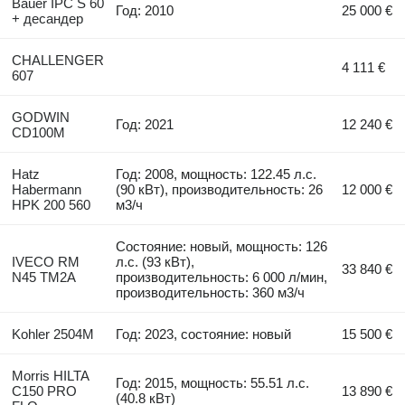
Bauer IPC S 60
Год: 2010
25 000 €
+ десандер
CHALLENGER
4 111 €
607
GODWIN
Год: 2021
12 240 €
CD100M
Hatz
Год: 2008, мощность: 122.45 л.с.
Habermann
(90 кВт), производительность: 26
12 000 €
HPK 200 560
м3/ч
Состояние: новый, мощность: 126
IVECO RM
л.с. (93 кВт),
33 840 €
N45 TM2A
производительность: 6 000 л/мин,
производительность: 360 м3/ч
Kohler 2504M
Год: 2023, состояние: новый
15 500 €
Morris HILTA
Год: 2015, мощность: 55.51 л.с.
C150 PRO
13 890 €
(40.8 кВт)