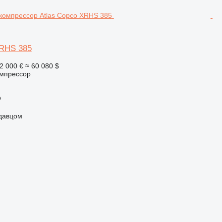
XRHS 385
2 000 €
≈ 60 080 $
мпрессор
р
одавцом