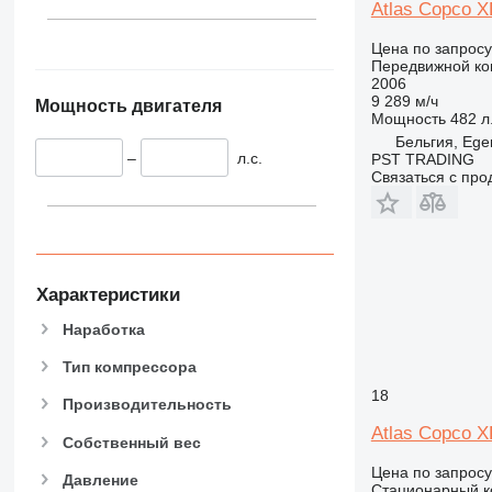
Atlas Copco 
Цена по запросу
Передвижной ко
2006
9 289 м/ч
Мощность двигателя
Мощность
482 л.
Бельгия, Eg
–
л.с.
PST TRADING
Связаться с пр
Характеристики
Наработка
Тип компрессора
18
Производительность
Atlas Copco 
Собственный вес
Цена по запросу
Давление
Стационарный к