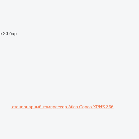
е
20 бар
стационарный компрессор Atlas Copco XRHS 366