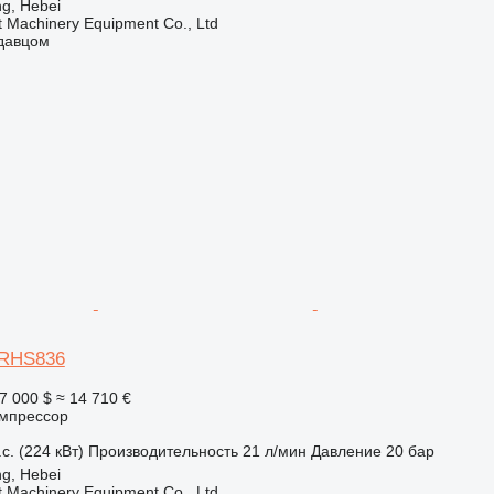
ng, Hebei
t Machinery Equipment Co., Ltd
одавцом
XRHS836
7 000 $
≈ 14 710 €
мпрессор
с. (224 кВт)
Производительность
21 л/мин
Давление
20 бар
ng, Hebei
t Machinery Equipment Co., Ltd