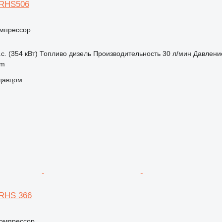
XRHS506
мпрессор
с. (354 кВт)
Топливо
дизель
Производительность
30 л/мин
Давлени
em
одавцом
XRHS 366
омпрессор