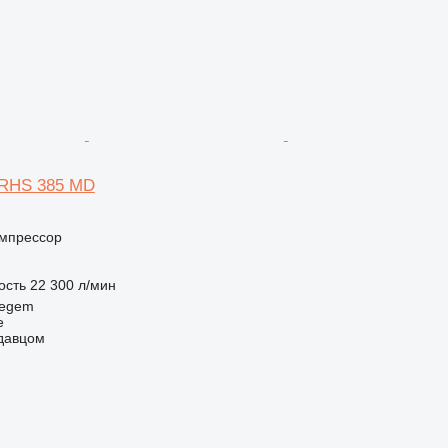
XRHS 385 MD
мпрессор
ость
22 300 л/мин
regem
e
одавцом