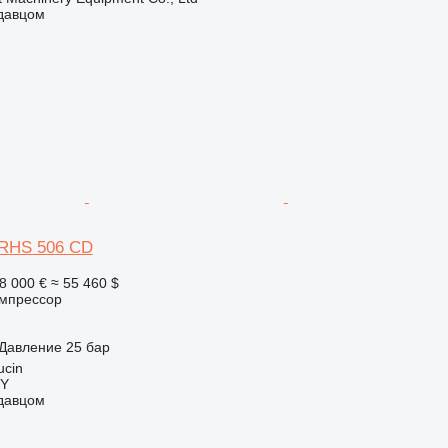
одавцом
XRHS 506 CD
8 000 €
≈ 55 460 $
мпрессор
Давление
25 бар
ucin
Y
одавцом