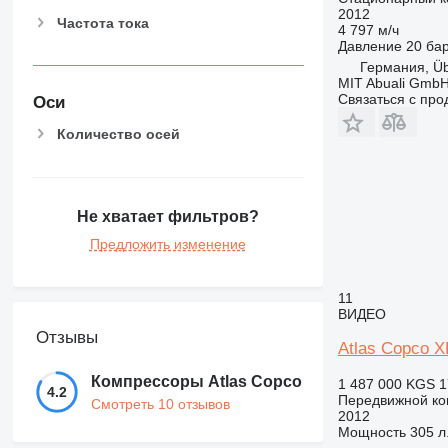
2012
Частота тока
4 797 м/ч
Давление
20 ба
Германия, Üb
MIT Abuali Gmb
Связаться с пр
Оси
Количество осей
Не хватает фильтров?
Предложить изменение
11
ВИДЕО
Отзывы
Atlas Copco
Компрессоры Atlas Copco
1 487 000 KGS
1
4.2
Передвижной ко
Смотреть 10 отзывов
2012
Мощность
305 л.