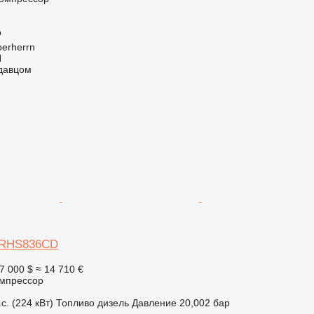
р
erherrn
H
одавцом
 XRHS836CD
7 000 $
≈ 14 710 €
мпрессор
с. (224 кВт)
Топливо
дизель
Давление
20,002 бар