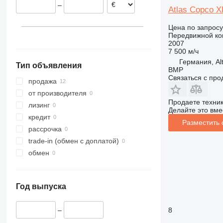
–
Косово
XAS 185
Atlas Copco 
XAS 186
Цена по запросу
Передвижной ко
2007
7 500 м/ч
Германия, Al
Тип объявления
BMP
Связаться с пр
продажа
от производителя
Продаете техни
лизинг
Делайте это вме
кредит
Разместить
рассрочка
trade-in (обмен с доплатой)
обмен
Год выпуска
8
–