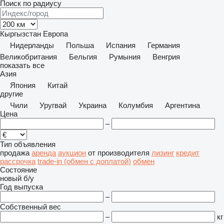
Поиск по радиусу
Кыргызстан
Европа
Нидерланды
Польша
Испания
Германия
Великобритания
Бельгия
Румыния
Венгрия
показать все
Азия
Япония
Китай
другие
Чили
Уругвай
Украина
Колумбия
Аргентина
Цена
–
Тип объявления
продажа
аренда
аукцион
от производителя
лизинг
кредит
рассрочка
trade-in (обмен с доплатой)
обмен
Состояние
новый
б/у
Год выпуска
–
Собственный вес
–
кг