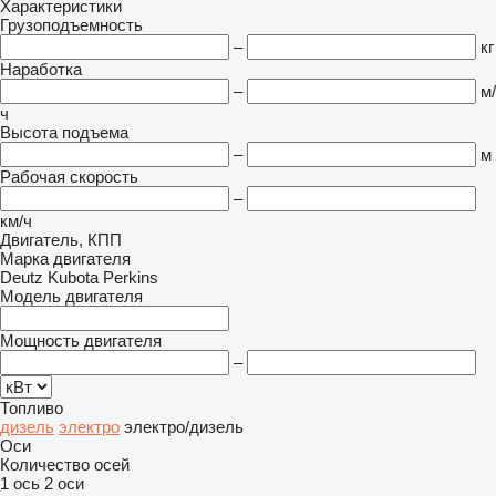
Характеристики
Грузоподъемность
–
кг
Наработка
–
м/
ч
Высота подъема
–
м
Рабочая скорость
–
км/ч
Двигатель, КПП
Марка двигателя
Deutz
Kubota
Perkins
Модель двигателя
Мощность двигателя
–
Топливо
дизель
электро
электро/дизель
Оси
Количество осей
1 ось
2 оси