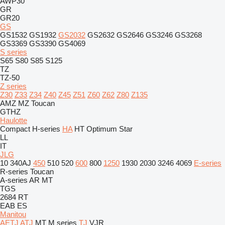
AWP30
GR
GR20
GS
GS1532
GS1932
GS2032
GS2632
GS2646
GS3246
GS3268
GS3369
GS3390
GS4069
S series
S65
S80
S85
S125
TZ
TZ-50
Z series
Z30
Z33
Z34
Z40
Z45
Z51
Z60
Z62
Z80
Z135
AMZ
MZ
Toucan
GTHZ
Haulotte
Compact
H-series
HA
HT
Optimum
Star
LL
IT
JLG
10
340AJ
450
510
520
600
800
1250
1930
2030
3246
4069
E-series
R-series
Toucan
A-series
AR
MT
TGS
2684 RT
EAB
ES
Manitou
AETJ
ATJ
MT
M series
TJ
VJR