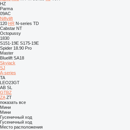
HZ
Parma
09AC
Niftylift
120
HR
N-series
TD
Cabstar
NT
Octopussy
1830
S151-19E
S175-19E
Spider 18.90 Pro
Master
Bluelift SA18
Skyjack
SJ
A-series
TA
LEO23GT
AB
SL
GTBZ
ZA
ZT
показать все
Мини
Мини
Гусеничный ход
Гусеничный ход
Место расположения