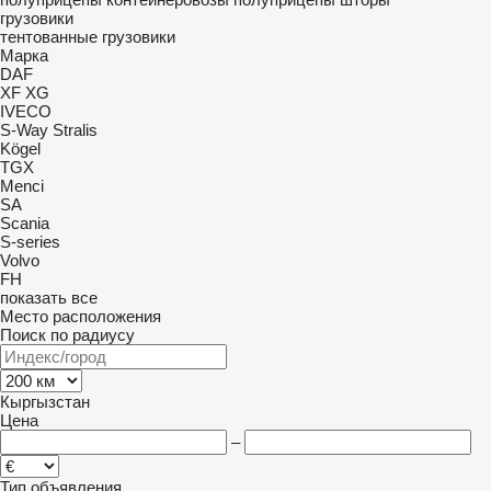
грузовики
тентованные грузовики
Марка
DAF
XF
XG
IVECO
S-Way
Stralis
Kögel
TGX
Menci
SA
Scania
S-series
Volvo
FH
показать все
Место расположения
Поиск по радиусу
Кыргызстан
Цена
–
Тип объявления