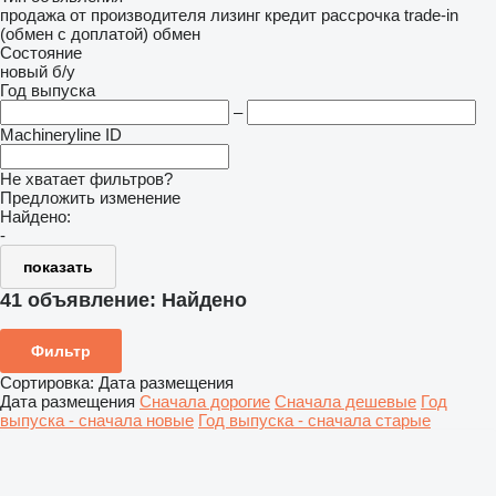
продажа
от производителя
лизинг
кредит
рассрочка
trade-in
(обмен с доплатой)
обмен
Состояние
новый
б/у
Год выпуска
–
Machineryline ID
Не хватает фильтров?
Предложить изменение
Найдено:
-
показать
41 объявление:
Найдено
Фильтр
Сортировка
:
Дата размещения
Дата размещения
Сначала дорогие
Сначала дешевые
Год
выпуска - сначала новые
Год выпуска - сначала старые