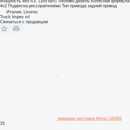
Мощность
489 л.с. (359 кВт)
Топливо
дизель
Колесная формула
4x2
Подвеска
рессора/пневмо
Тип привода
задний привод
Италия, Livorno
Truck Impex srl
Связаться с продавцом
пищевая цистерна Menci SA955
15