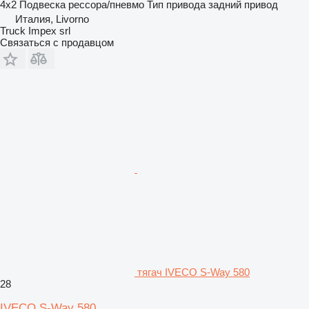
4x2
Подвеска
рессора/пневмо
Тип привода
задний привод
Италия, Livorno
Truck Impex srl
Связаться с продавцом
тягач IVECO S-Way 580
28
IVECO S-Way 580