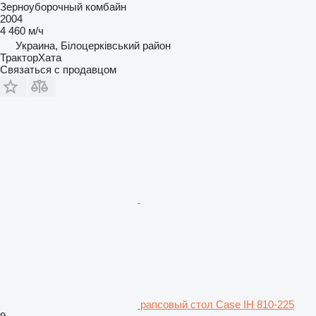
Зерноуборочный комбайн
2004
4 460 м/ч
Украина, Білоцерківський район
ТракторХата
Связаться с продавцом
рапсовый стол Case IH 810-225