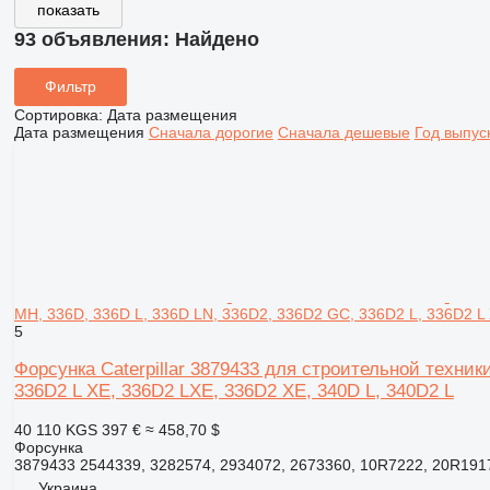
показать
93 объявления:
Найдено
Фильтр
Сортировка
:
Дата размещения
Дата размещения
Сначала дорогие
Сначала дешевые
Год выпус
MH, 336D, 336D L, 336D LN, 336D2, 336D2 GC, 336D2 L, 336D2 L 
5
Форсунка Caterpillar 3879433 для строительной техники
336D2 L XE, 336D2 LXE, 336D2 XE, 340D L, 340D2 L
40 110 KGS
397 €
≈ 458,70 $
Форсунка
3879433 2544339, 3282574, 2934072, 2673360, 10R7222, 20R191
Украина