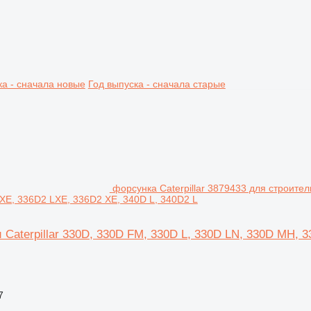
ка - сначала новые
Год выпуска - сначала старые
форсунка Caterpillar 3879433 для строител
XE, 336D2 LXE, 336D2 XE, 340D L, 340D2 L
 Caterpillar 330D, 330D FM, 330D L, 330D LN, 330D MH, 
7