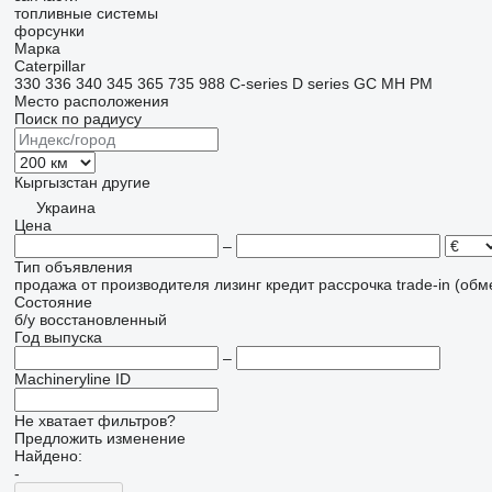
топливные системы
форсунки
Марка
Caterpillar
330
336
340
345
365
735
988
C-series
D series
GC
MH
PM
Место расположения
Поиск по радиусу
Кыргызстан
другие
Украина
Цена
–
Тип объявления
продажа
от производителя
лизинг
кредит
рассрочка
trade-in (об
Состояние
б/у
восстановленный
Год выпуска
–
Machineryline ID
Не хватает фильтров?
Предложить изменение
Найдено:
-