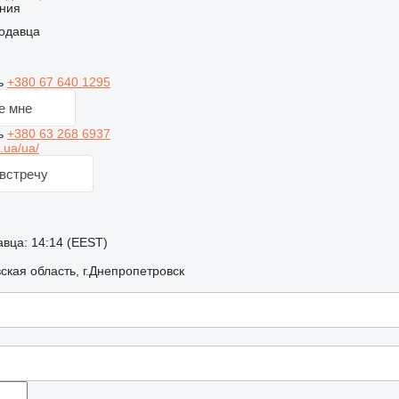
ния
одавца
ь
+380 67 640 1295
е мне
ь
+380 63 268 6937
.ua/ua/
встречу
вца: 14:14 (EEST)
ская область, г.Днепропетровск