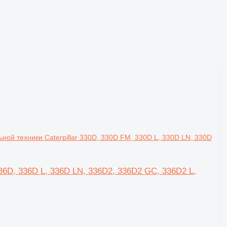
ьной техники Caterpillar 330D, 330D FM, 330D L, 330D LN, 330D
336D, 336D L, 336D LN, 336D2, 336D2 GC, 336D2 L,