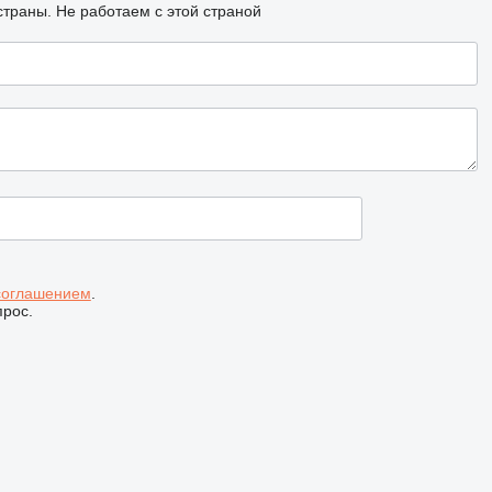
страны.
Не работаем с этой страной
соглашением
.
прос.