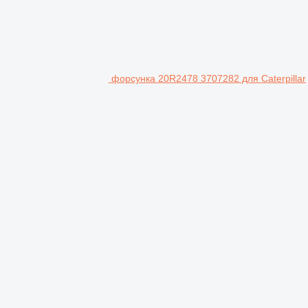
форсунка 20R2478 3707282 для Caterpillar