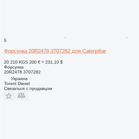
5
Форсунка 20R2478 3707282 для Caterpillar
20 210 KGS
200 €
≈ 231,10 $
Форсунка
20R2478 3707282
Украина
Torent Diesel
Связаться с продавцом