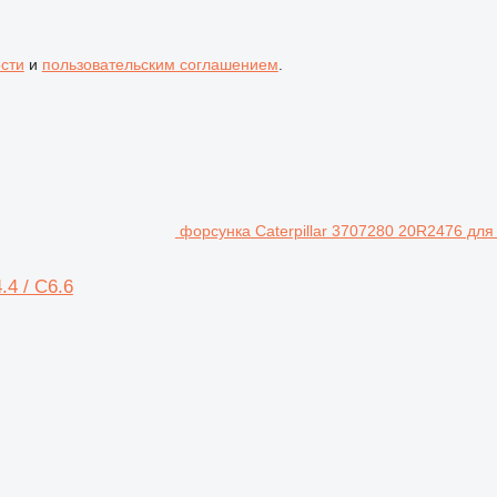
сти
и
пользовательским соглашением
.
форсунка Caterpillar 3707280 20R2476 для C
.4 / C6.6