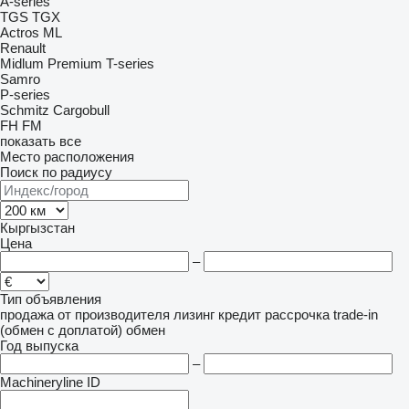
A-series
TGS
TGX
Actros
ML
Renault
Midlum
Premium
T-series
Samro
P-series
Schmitz Cargobull
FH
FM
показать все
Место расположения
Поиск по радиусу
Кыргызстан
Цена
–
Тип объявления
продажа
от производителя
лизинг
кредит
рассрочка
trade-in
(обмен с доплатой)
обмен
Год выпуска
–
Machineryline ID