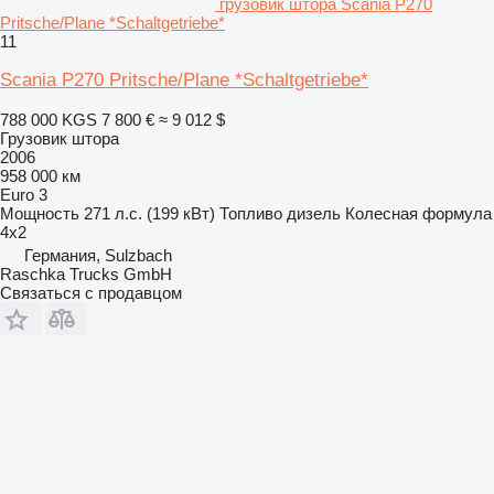
грузовик штора Scania P270
Pritsche/Plane *Schaltgetriebe*
11
Scania P270 Pritsche/Plane *Schaltgetriebe*
788 000 KGS
7 800 €
≈ 9 012 $
Грузовик штора
2006
958 000 км
Euro 3
Мощность
271 л.с. (199 кВт)
Топливо
дизель
Колесная формула
4x2
Германия, Sulzbach
Raschka Trucks GmbH
Связаться с продавцом