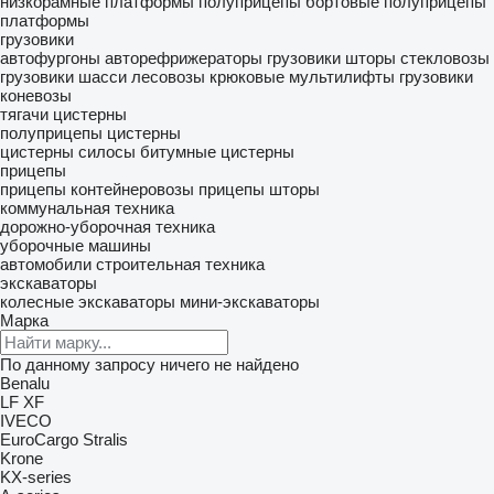
низкорамные платформы
полуприцепы бортовые
полуприцепы
платформы
грузовики
автофургоны
авторефрижераторы
грузовики шторы
стекловозы
грузовики шасси
лесовозы
крюковые мультилифты
грузовики
коневозы
тягачи
цистерны
полуприцепы цистерны
цистерны силосы
битумные цистерны
прицепы
прицепы контейнеровозы
прицепы шторы
коммунальная техника
дорожно-уборочная техника
уборочные машины
автомобили
строительная техника
экскаваторы
колесные экскаваторы
мини-экскаваторы
Марка
По данному запросу ничего не найдено
Benalu
LF
XF
IVECO
EuroCargo
Stralis
Krone
KX-series