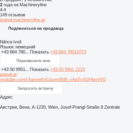
2
года на Machineryline
4.4
149 отзывов
prangl.machineryline.at
Подписаться на продавца
Nikica Ivoš
Языки:
немецкий
+43 664 780...
Показать
+43 664 78010773
Перезвоните мне
+43 50 9951...
Показать
+43 50 9951 2215
prangl.at
youtube.com/channel/UCpurmBIiB_yAeZySQHboY0Q
Запросить встречу
Адрес
Австрия, Вена, A-1230, Wien, Josef-Prangl-Straße 8 Zentrale