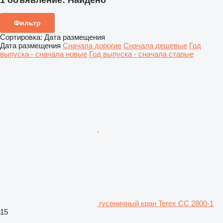
1 объявление:
Найдено
Фильтр
Сортировка
:
Дата размещения
Дата размещения
Сначала дорогие
Сначала дешевые
Год
выпуска - сначала новые
Год выпуска - сначала старые
гусеничный кран Terex CC 2800-1
15