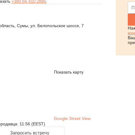
азать
+380 66 410 2885
область, Сумы, ул. Белопольское шоссе, 7
Наж
кон
Ваш
пре
Показать карту
Google Street View
родавца: 11:56 (EEST)
Запросить встречу