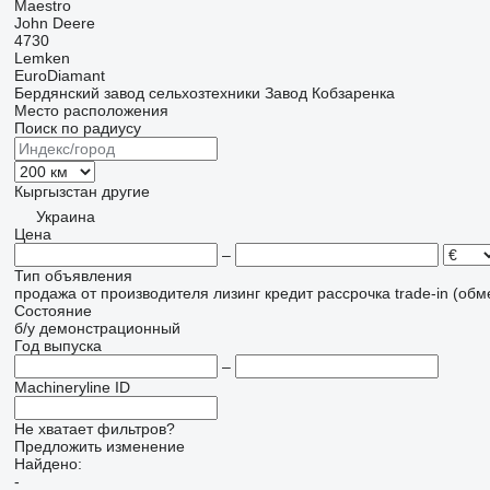
Maestro
John Deere
4730
Lemken
EuroDiamant
Бердянский завод сельхозтехники
Завод Кобзаренка
Место расположения
Поиск по радиусу
Кыргызстан
другие
Украина
Цена
–
Тип объявления
продажа
от производителя
лизинг
кредит
рассрочка
trade-in (об
Состояние
б/у
демонстрационный
Год выпуска
–
Machineryline ID
Не хватает фильтров?
Предложить изменение
Найдено:
-