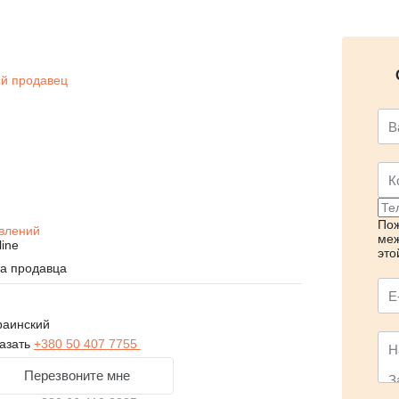
й продавец
Пож
влений
меж
line
это
на продавца
раинский
азать
+380 50 407 7755
Перезвоните мне