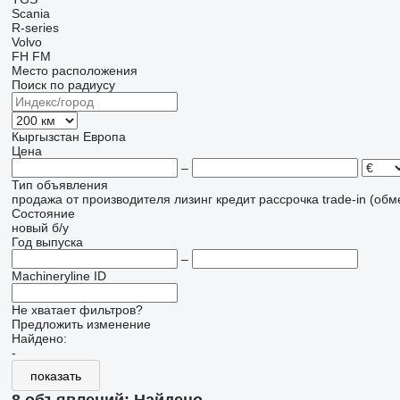
Scania
R-series
Volvo
FH
FM
Место расположения
Поиск по радиусу
Кыргызстан
Европа
Цена
–
Тип объявления
продажа
от производителя
лизинг
кредит
рассрочка
trade-in (об
Состояние
новый
б/у
Год выпуска
–
Machineryline ID
Не хватает фильтров?
Предложить изменение
Найдено:
-
показать