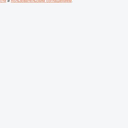
сти
и
пользовательским соглашением
.