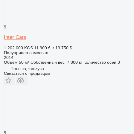
9
Inter Cars
1 202 000 KGS
11 900 €
≈ 13 750 $
Полуприцеп самосвал
2014
Объем
50 м³
Собственный вес
7 800 кг
Количество осей
3
Польша, Łęczyca
Связаться с продавцом
9