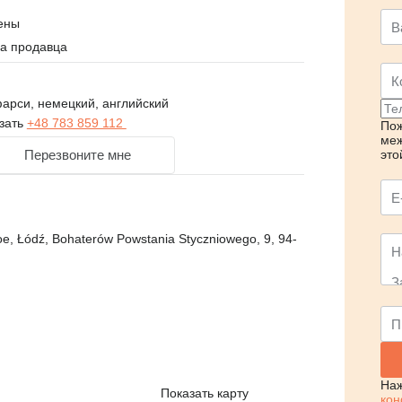
ены
на продавца
арси, немецкий, английский
зать
+48 783 859 112
Пож
меж
Перезвоните мне
это
, Łódź, Bohaterów Powstania Styczniowego, 9, 94-
Наж
Показать карту
кон