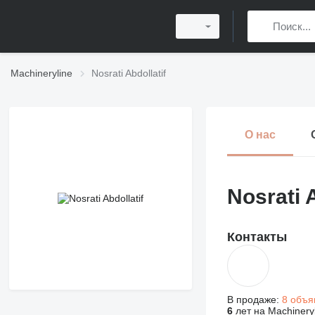
Machineryline
Nosrati Abdollatif
О нас
Nosrati A
Контакты
В продаже:
8 объя
6
лет на Machinery