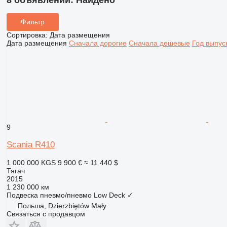
8 объявлений:
Найдено
Фильтр
Сортировка
:
Дата размещения
Дата размещения
Сначала дорогие
Сначала дешевые
Год выпус
9
Scania R410
1 000 000 KGS
9 900 €
≈ 11 440 $
Тягач
2015
1 230 000 км
Подвеска
пневмо/пневмо
Low Deck
✓
Польша, Dzierzbiętów Mały
Связаться с продавцом