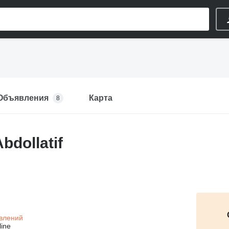
Объявления
Карта
8
bdollatif
влений
line