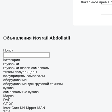
Локальное время п
Объявления Nosrati Abdollatif
Поиск
Категория
грузовики
грузовики шасси
самосвалы
тягачи
полуприцепы
полуприцепы самосвалы
оборудование
оборудование для грузовой техники
кузова
самосвальные кузова
Марка
DAF
CF
XF
Inter Cars
KH-Kipper
MAN
TGS