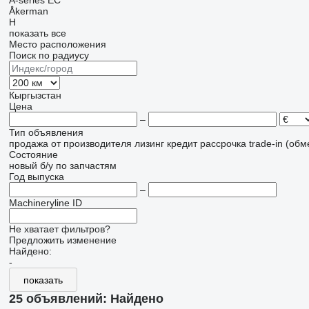
A-series
EC
Åkerman
H
показать все
Место расположения
Поиск по радиусу
Кыргызстан
Цена
–
Тип объявления
продажа
от производителя
лизинг
кредит
рассрочка
trade-in (об
Состояние
новый
б/у
по запчастям
Год выпуска
–
Machineryline ID
Не хватает фильтров?
Предложить изменение
Найдено:
-
показать
25 объявлений:
Найдено