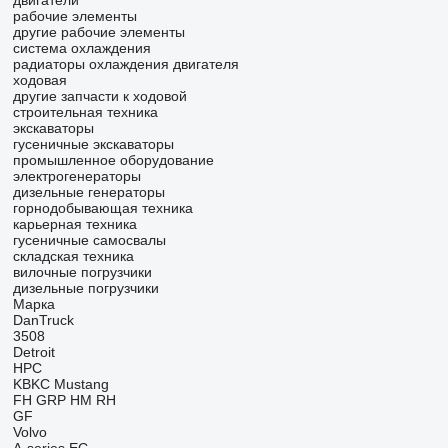
двигатели
рабочие элементы
другие рабочие элементы
система охлаждения
радиаторы охлаждения двигателя
ходовая
другие запчасти к ходовой
строительная техника
экскаваторы
гусеничные экскаваторы
промышленное оборудование
электрогенераторы
дизельные генераторы
горнодобывающая техника
карьерная техника
гусеничные самосвалы
складская техника
вилочные погрузчики
дизельные погрузчики
Марка
DanTruck
3508
Detroit
HPC
KBKC
Mustang
FH
GRP
HM
RH
GF
Volvo