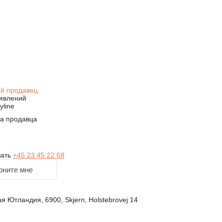
й продавец
явлений
yline
на продавца
зать
+45 23 45 22 68
оните мне
 Ютландия, 6900, Skjern, Holstebrovej 14