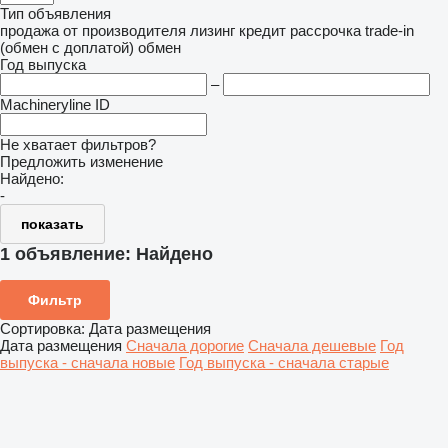
Тип объявления
продажа
от производителя
лизинг
кредит
рассрочка
trade-in
(обмен с доплатой)
обмен
Год выпуска
–
Machineryline ID
Не хватает фильтров?
Предложить изменение
Найдено:
-
показать
1 объявление:
Найдено
Фильтр
Сортировка
:
Дата размещения
Дата размещения
Сначала дорогие
Сначала дешевые
Год
выпуска - сначала новые
Год выпуска - сначала старые