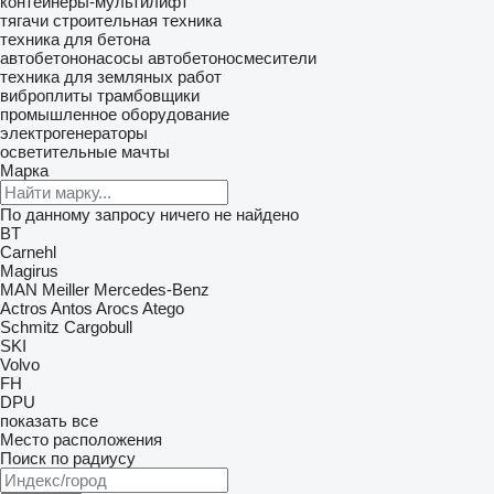
контейнеры-мультилифт
тягачи
строительная техника
техника для бетона
автобетононасосы
автобетоносмесители
техника для земляных работ
виброплиты
трамбовщики
промышленное оборудование
электрогенераторы
осветительные мачты
Марка
По данному запросу ничего не найдено
BT
Carnehl
Magirus
MAN
Meiller
Mercedes-Benz
Actros
Antos
Arocs
Atego
Schmitz Cargobull
SKI
Volvo
FH
DPU
показать все
Место расположения
Поиск по радиусу