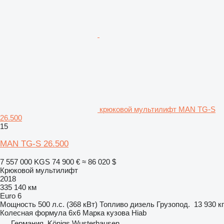
крюковой мультилифт MAN TG-S
26.500
15
MAN TG-S 26.500
7 557 000 KGS
74 900 €
≈ 86 020 $
Крюковой мультилифт
2018
335 140 км
Euro 6
Мощность
500 л.с. (368 кВт)
Топливо
дизель
Грузопод.
13 930 кг
Колесная формула
6x6
Марка кузова
Hiab
Германия, Königs Wusterhausen