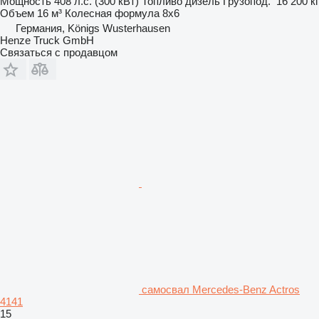
Мощность
408 л.с. (300 кВт)
Топливо
дизель
Грузопод.
16 200 кг
Объем
16 м³
Колесная формула
8x6
Германия, Königs Wusterhausen
Henze Truck GmbH
Связаться с продавцом
самосвал Mercedes-Benz Actros
4141
15