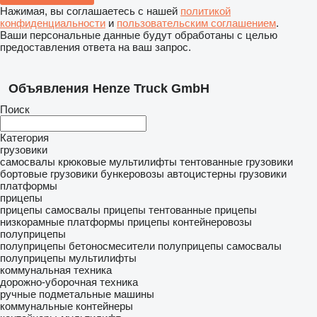
Нажимая, вы соглашаетесь с нашей
политикой
конфиденциальности
и
пользовательским соглашением
.
Ваши персональные данные будут обработаны с целью
предоставления ответа на ваш запрос.
Объявления Henze Truck GmbH
Поиск
Категория
грузовики
самосвалы
крюковые мультилифты
тентованные грузовики
бортовые грузовики
бункеровозы
автоцистерны
грузовики
платформы
прицепы
прицепы самосвалы
прицепы тентованные
прицепы
низкорамные платформы
прицепы контейнеровозы
полуприцепы
полуприцепы бетоносмесители
полуприцепы самосвалы
полуприцепы мультилифты
коммунальная техника
дорожно-уборочная техника
ручные подметальные машины
коммунальные контейнеры