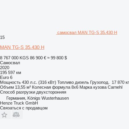
самосвал MAN TG-S 35.430 H
15
MAN TG-S 35.430 H
8 767 000 KGS
86 900 €
≈ 99 800 $
Самосвал
2020
195 597 км
Euro 6
Мощность
430 л.с. (316 кВт)
Топливо
дизель
Грузопод.
17 870 кг
Объем
13,55 м³
Колесная формула
8x6
Марка кузова
Carnehl
Способ разгрузки
двухсторонняя
Германия, Königs Wusterhausen
Henze Truck GmbH
Связаться с продавцом