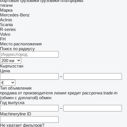
бортовые грузовики
грузовики платформы
тягачи
Марка
Mercedes-Benz
Actros
Scania
R-series
Volvo
FH
Место расположения
Поиск по радиусу
Кыргызстан
Цена
–
Тип объявления
продажа
от производителя
лизинг
кредит
рассрочка
trade-in
(обмен с доплатой)
обмен
Год выпуска
–
Machineryline ID
Не хватает фильтров?