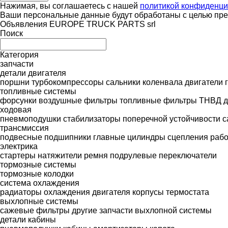
Нажимая, вы соглашаетесь с нашей
политикой конфиденци
Ваши персональные данные будут обработаны с целью пред
Объявления EUROPE TRUCK PARTS srl
Поиск
Категория
запчасти
детали двигателя
поршни
турбокомпрессоры
сальники коленвала
двигатели
топливные системы
форсунки
воздушные фильтры
топливные фильтры
ТНВД
д
ходовая
пневмоподушки
стабилизаторы поперечной устойчивости
с
трансмиссия
подвесные подшипники
главные цилиндры сцепления
рабо
электрика
стартеры
натяжители ремня
подрулевые переключатели
тормозные системы
тормозные колодки
система охлаждения
радиаторы охлаждения двигателя
корпусы термостата
выхлопные системы
сажевые фильтры
другие запчасти выхлопной системы
детали кабины