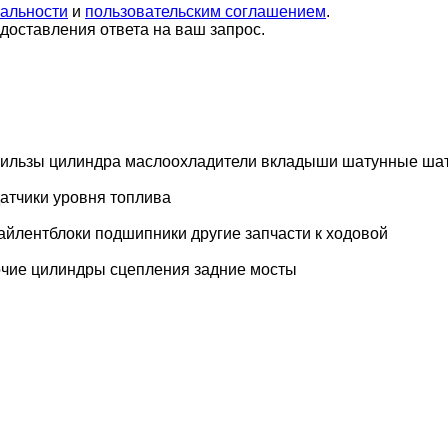
альности
и
пользовательским соглашением
.
оставления ответа на ваш запрос.
гильзы цилиндра
маслоохладители
вкладыши шатунные
ша
атчики уровня топлива
айлентблоки
подшипники
другие запчасти к ходовой
чие цилиндры сцепления
задние мосты