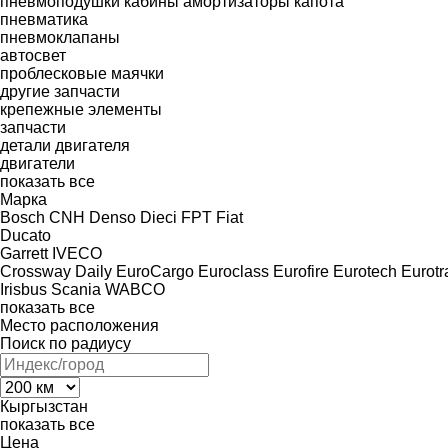
пневмоподушки кабины
амортизаторы капота
пневматика
пневмоклапаны
автосвет
проблесковые маячки
другие запчасти
крепежные элементы
запчасти
детали двигателя
двигатели
показать все
Марка
Bosch
CNH
Denso
Dieci
FPT
Fiat
Ducato
Garrett
IVECO
Crossway
Daily
EuroCargo
Euroclass
Eurofire
Eurotech
Eurotr
Irisbus
Scania
WABCO
показать все
Место расположения
Поиск по радиусу
Кыргызстан
показать все
Цена