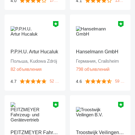
4.0
4.1
172 отзыва
133 отзыва
P.P.H.U. Artur Hucaluk
Hanselmann GmbH
Польша, Kudowa Zdrój
Германия, Crailsheim
82 объявления
798 объявлений
4.7
4.6
52 отзыва
59 отзывов
PEITZMEYER Fahrzeug- und Gerätevertrieb
Troostwijk Veilingen B.V.